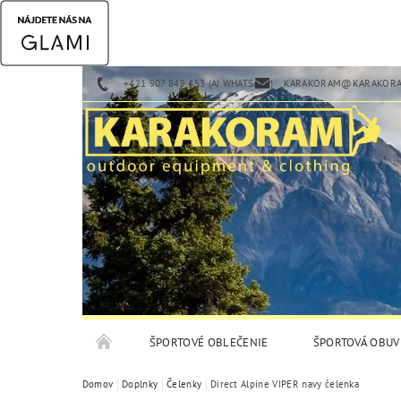
+421 907 849 453 (AJ WHATSAPP)
KARAKORAM@KARAKORA
ŠPORTOVÉ OBLEČENIE
ŠPORTOVÁ OBUV
Domov
Doplnky
Čelenky
Direct Alpine VIPER navy čelenka