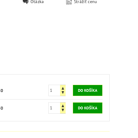
Otázka
Strážiť cenu
50
50