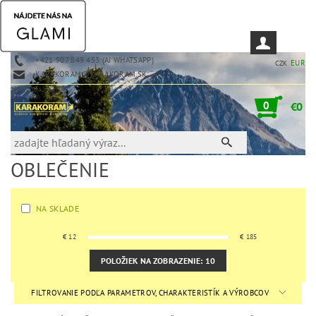
+421 907 849 453 (AJ WHATSAPP)
EUR
CZK
KARAKORAM@KARAKORAM.SK
0
€0
OBLEČENIE
NA SKLADE
€
12
€
185
POLOŽIEK NA ZOBRAZENIE:
10
FILTROVANIE PODĽA PARAMETROV, CHARAKTERISTÍK A VÝROBCOV