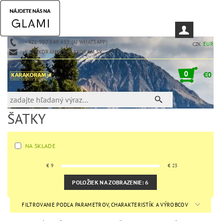
+421 907 849 453 (AJ WHATSAPP)
EUR
CZK
KARAKORAM@KARAKORAM.SK
0
€0
ŠATKY
NA SKLADE
€
9
€
23
POLOŽIEK NA ZOBRAZENIE:
6
FILTROVANIE PODĽA PARAMETROV, CHARAKTERISTÍK A VÝROBCOV