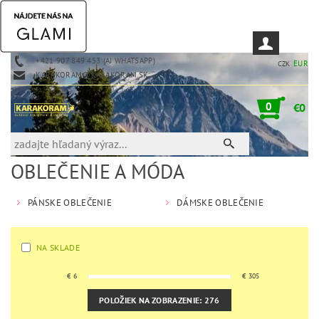
+421 907 849 453 (AJ WHATSAPP)
EUR
CZK
KARAKORAM@KARAKORAM.SK
0
€0
OBLEČENIE A MÓDA
PÁNSKE OBLEČENIE
DÁMSKE OBLEČENIE
NA SKLADE
€
6
€
305
POLOŽIEK NA ZOBRAZENIE:
276