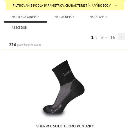
FILTROVANIE PODĽA PARAMETROV, CHARAKTERISTÍK A VÝROBCOV
NAJPREDÁVANEJŠIE
NAJLACNEJŠIE
NAJDRAHŠIE
ABECEDNE
...
1
2
3
16
276
položiek celkom
SHERPAX SOLO TERMO PONOŽKY