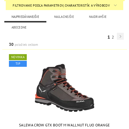
FILTROVANIE PODĽA PARAMETROV, CHARAKTERISTÍK A VÝROBCOV
NAJPREDÁVANEJŠIE
NAJLACNEJŠIE
NAJDRAHŠIE
ABECEDNE
1
2
30
položiek celkom
NOVINKA
TIP
SALEWA CROW GTX BOOT M WALLNUT FLUO ORANGE