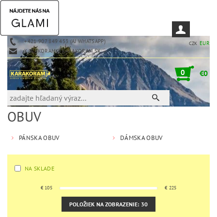
+421 907 849 453 (AJ WHATSAPP)
EUR
CZK
KARAKORAM@KARAKORAM.SK
0
€0
OBUV
PÁNSKA OBUV
DÁMSKA OBUV
NA SKLADE
€
105
€
225
POLOŽIEK NA ZOBRAZENIE:
30