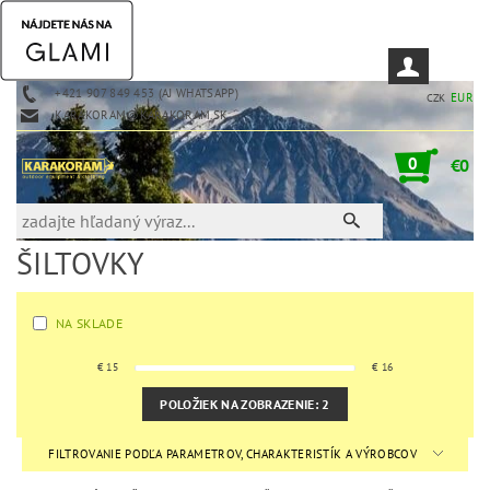
+421 907 849 453 (AJ WHATSAPP)
EUR
CZK
KARAKORAM@KARAKORAM.SK
0
€0
ŠILTOVKY
NA SKLADE
€
15
€
16
POLOŽIEK NA ZOBRAZENIE:
2
FILTROVANIE PODĽA PARAMETROV, CHARAKTERISTÍK A VÝROBCOV