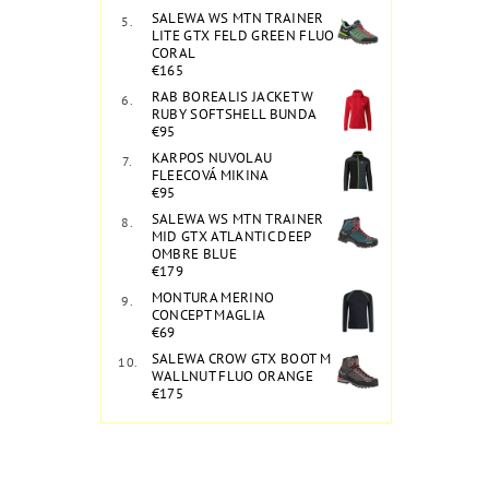
SALEWA WS MTN TRAINER
LITE GTX FELD GREEN FLUO
CORAL
€165
RAB BOREALIS JACKET W
RUBY SOFTSHELL BUNDA
€95
KARPOS NUVOLAU
FLEECOVÁ MIKINA
€95
SALEWA WS MTN TRAINER
MID GTX ATLANTIC DEEP
OMBRE BLUE
€179
MONTURA MERINO
CONCEPT MAGLIA
€69
SALEWA CROW GTX BOOT M
WALLNUT FLUO ORANGE
€175