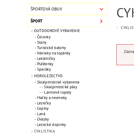
CY
ŠPORTOVÁ OBUV
ŠPORT
CYKLIS
OUTDOOROVÉ VYBAVENIE
Čelovky
Stany
Turistické batohy
Zázna
Návleky na topánky
Lekárničky
Pláštenky
Spacáky
HOROLEZECTVO
Skialpinistické vybavenia
- Skialpinistické pásy
- Lavinové lopaty
Mačky a nesmeky
Lezečky
Cepíny
Laná
Úväzky
Lezecké doplnky
CYKLISTIKA