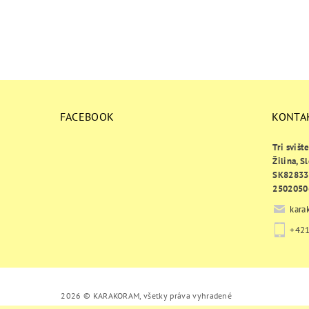
FACEBOOK
KONTA
Tri svišt
Žilina, S
SK82833
2502050
kara
+421
2026 © KARAKORAM, všetky práva vyhradené