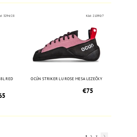
d:
3294/28
Kód:
21090/7
28L RED
OCÚN STRIKER LU ROSE MESA LEZEČKY
€75
65
1