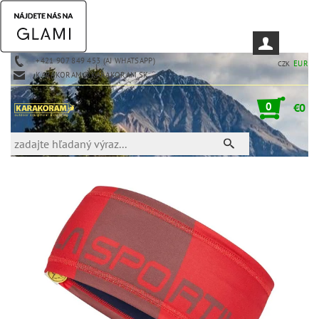
+421 907 849 453 (AJ WHATSAPP)
EUR
CZK
KARAKORAM@KARAKORAM.SK
0
€0