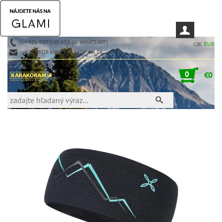
+421 907 849 453 (AJ WHATSAPP)
EUR
CZK
KARAKORAM@KARAKORAM.SK
0
€0