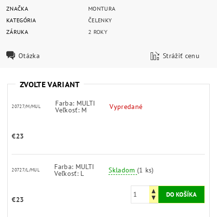
ZNAČKA
MONTURA
KATEGÓRIA
ČELENKY
ZÁRUKA
2 ROKY
Otázka
Strážiť cenu
ZVOĽTE VARIANT
Farba: MULTI
Vypredané
20727/M/MUL
Veľkosť: M
€23
Farba: MULTI
Skladom
(1 ks)
20727/L/MUL
Veľkosť: L
€23