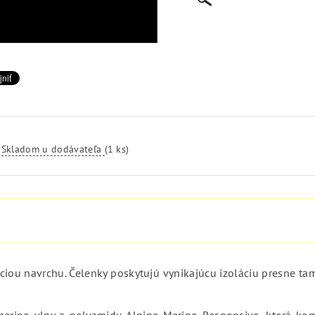
Skladom u dodávateľa
(1 ks)
ciou navrchu. Čelenky poskytujú vynikajúcu izoláciu presne tam
j merino vlny a polyamidu Alpine Merino Responsive, ktorá k