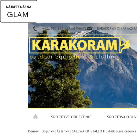
+421 907 849 453 (AJ WHATSAPP)
KARAKORAM@KARAKORA
ŠPORTOVÉ OBLEČENIE
ŠPORTOVÁ OBUV
Domov
Doplnky
Čelenky
SALEWA CRISTALLO HB dark olive čelenka