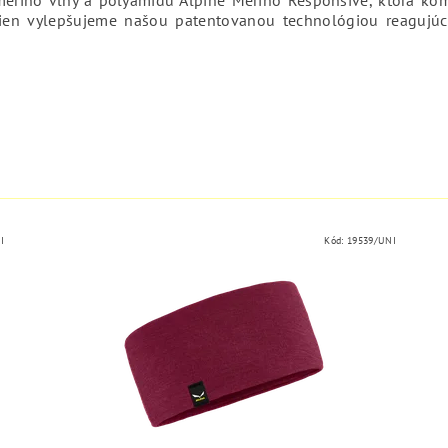
ákien vylepšujeme našou patentovanou technológiou reagujúcou
.
I
Kód:
19539/UNI