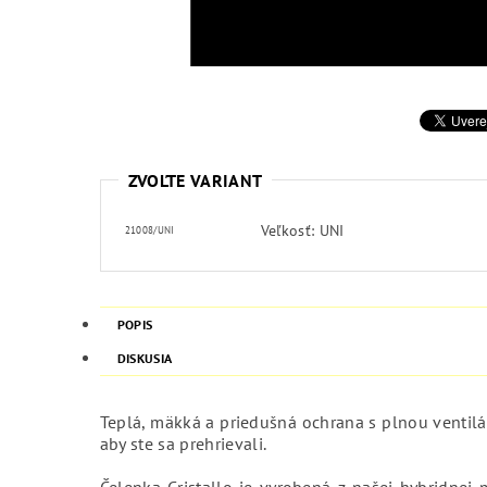
ZVOĽTE VARIANT
Veľkosť: UNI
21008/UNI
POPIS
DISKUSIA
Teplá, mäkká a priedušná ochrana s plnou ventilá
aby ste sa prehrievali.
Čelenka Cristallo je vyrobená z našej hybridne