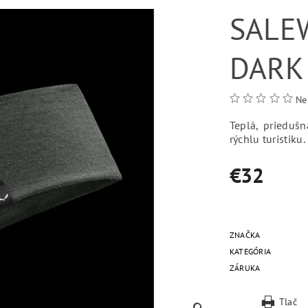
SALE
DARK
Ne
Teplá, priedušn
rýchlu turistiku.
€32
ZNAČKA
KATEGÓRIA
ZÁRUKA
Tlač