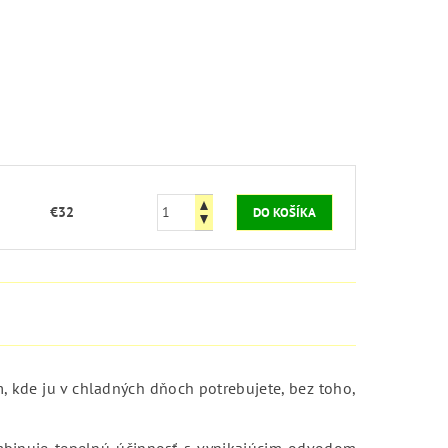
€32
, kde ju v chladných dňoch potrebujete, bez toho,
ombinuje tepelnú účinnosť s vynikajúcim odvodom