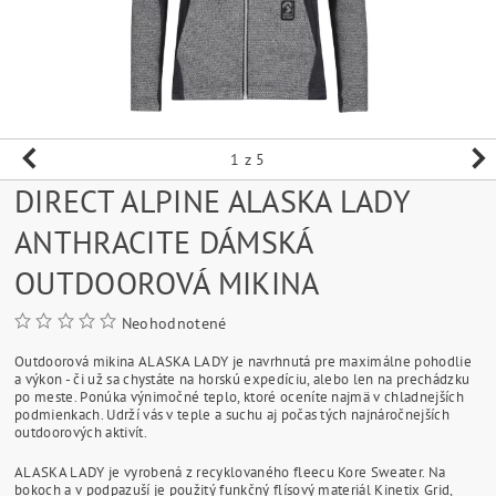
1
z 5
DIRECT ALPINE ALASKA LADY
ANTHRACITE DÁMSKÁ
OUTDOOROVÁ MIKINA
Neohodnotené
Outdoorová mikina ALASKA LADY je navrhnutá pre maximálne pohodlie
a výkon - či už sa chystáte na horskú expedíciu, alebo len na prechádzku
po meste. Ponúka výnimočné teplo, ktoré oceníte najmä v chladnejších
podmienkach. Udrží vás v teple a suchu aj počas tých najnáročnejších
outdoorových aktivít.
ALASKA LADY je vyrobená z recyklovaného fleecu Kore Sweater. Na
bokoch a v podpazuší je použitý funkčný flísový materiál Kinetix Grid,