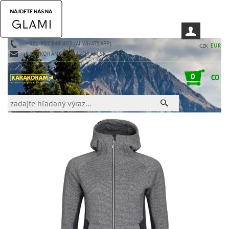
+421 907 849 453 (AJ WHATSAPP)
EUR
CZK
KARAKORAM@KARAKORAM.SK
0
€0