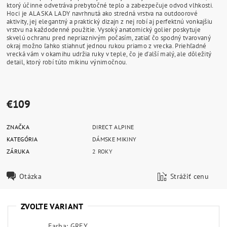
ktorý účinne odvetráva prebytočné teplo a zabezpečuje odvod vlhkosti.
Hoci je ALASKA LADY navrhnutá ako stredná vrstva na outdoorové
aktivity, jej elegantný a praktický dizajn z nej robí aj perfektnú vonkajšiu
vrstvu na každodenné použitie. Vysoký anatomický golier poskytuje
skvelú ochranu pred nepriaznivým počasím, zatiaľ čo spodný tvarovaný
okraj možno ľahko stiahnuť jednou rukou priamo z vrecka. Priehľadné
vrecká vám v okamihu udržia ruky v teple, čo je ďalší malý, ale dôležitý
detail, ktorý robí túto mikinu výnimočnou.
€109
ZNAČKA
DIRECT ALPINE
KATEGÓRIA
DÁMSKE MIKINY
ZÁRUKA
2 ROKY
Otázka
Strážiť cenu
ZVOĽTE VARIANT
Farba: GREY