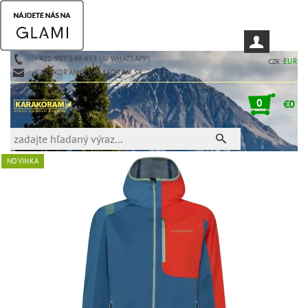
+421 907 849 453 (AJ WHATSAPP)
EUR
CZK
KARAKORAM@KARAKORAM.SK
0
€0
NOVINKA