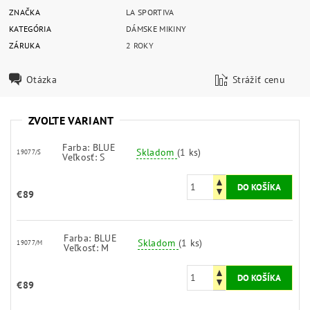
ZNAČKA
LA SPORTIVA
KATEGÓRIA
DÁMSKE MIKINY
ZÁRUKA
2 ROKY
Otázka
Strážiť cenu
ZVOĽTE VARIANT
Farba: BLUE
Skladom
(1 ks)
19077/S
Veľkosť: S
€89
Farba: BLUE
Skladom
(1 ks)
19077/M
Veľkosť: M
€89