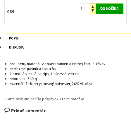
€89
POPIS
DISKUSIA
posilnen
ý
materiál v oblasti ramien a hornej časti rukávov
perfektne padnúca kapucňa
2 predné vrecká na zips, 1 náprsné vrecko
hmotnost: 360 g
materiál: 74% recyklovan
ý
polyester, 26% viskóza
Buďte prvý, kto napíše príspevok k tejto položke.
Pridať komentár