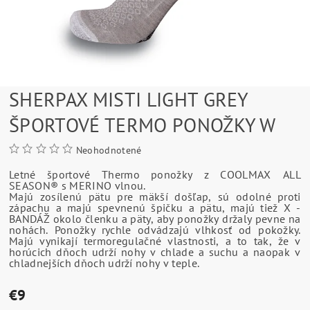
SHERPAX MISTI LIGHT GREY
ŠPORTOVÉ TERMO PONOŽKY W
Neohodnotené
Letné športové Thermo ponožky z
COOLMAX ALL
SEASON® s MERINO vlnou.
Majú zosílenú pätu pre mäkší došľap, sú odolné proti
zápachu a majú spevnenú špičku a pätu, majú tiež X -
BANDÁŽ okolo členku a päty, aby ponožky držaly pevne na
nohách. Ponožky rychle odvádzajú vlhkosť od pokožky.
Majú vynikají termoregulačné vlastnosti, a to tak, že v
horúcich dňoch udrží nohy v chlade a suchu a naopak v
chladnejších dňoch udrží nohy v teple.
€9