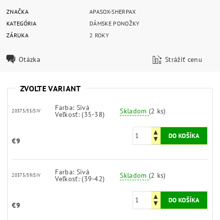
ZNAČKA
APASOX-SHERPAX
KATEGÓRIA
DÁMSKE PONOŽKY
ZÁRUKA
2 ROKY
Otázka
Strážiť cenu
ZVOĽTE VARIANT
Farba: Sivá
Skladom
(2 ks)
20375/35/SIV
Veľkosť: (35-38)
€9
Farba: Sivá
Skladom
(2 ks)
20375/39/SIV
Veľkosť: (39-42)
€9