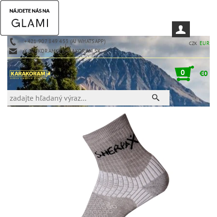
+421 907 849 453 (AJ WHATSAPP)
EUR
CZK
KARAKORAM@KARAKORAM.SK
0
€0