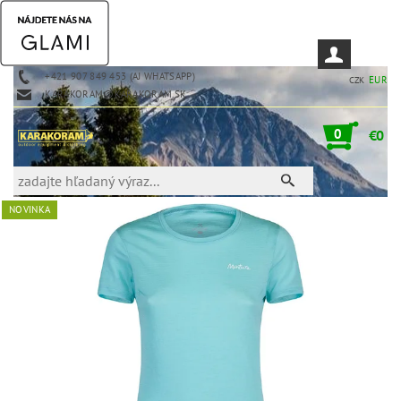
+421 907 849 453 (AJ WHATSAPP)
EUR
CZK
KARAKORAM@KARAKORAM.SK
0
€0
NOVINKA