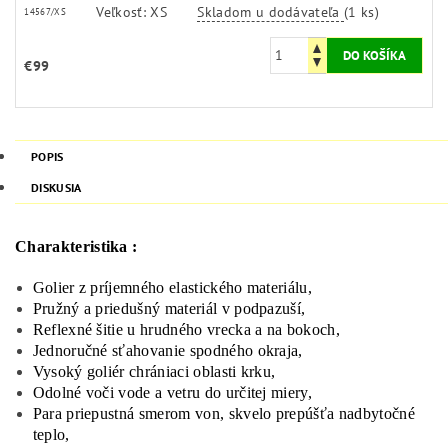
Veľkosť: XS
Skladom u dodávateľa
(1 ks)
14567/XS
€99
POPIS
DISKUSIA
Charakteristika :
Golier z príjemného elastického materiálu,
Pružný a priedušný materiál v podpazuší,
Reflexné šitie u hrudného vrecka a na bokoch,
Jednoručné sťahovanie spodného okraja,
Vysoký goliér chrániaci oblasti krku,
Odolné voči vode a vetru do určitej miery,
Para priepustná smerom von, skvelo prepúšťa nadbytočné
teplo,