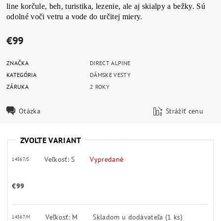
line korčule, beh, turistika, lezenie, ale aj skialpy a bežky. Sú
odolné voči vetru a vode do určitej miery.
€99
ZNAČKA
DIRECT ALPINE
KATEGÓRIA
DÁMSKE VESTY
ZÁRUKA
2 ROKY
Otázka
Strážiť cenu
ZVOĽTE VARIANT
Veľkosť: S
Vypredané
14567/S
€99
Veľkosť: M
Skladom u dodávateľa
(1 ks)
14567/M