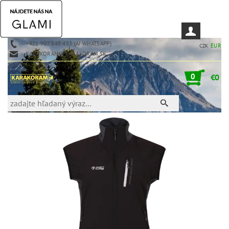
+421 907 849 453 (AJ WHATSAPP)
EUR
CZK
KARAKORAM@KARAKORAM.SK
0
€0