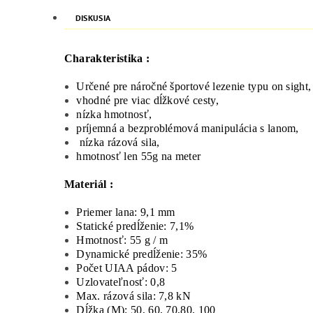
DISKUSIA
Charakteristika :
Určené pre náročné športové lezenie typu on sight, 
vhodné pre viac dĺžkové cesty,
nízka hmotnosť,
príjemná a bezproblémová manipulácia s lanom,
nízka rázová sila,
hmotnosť len 55g na meter
Materiál :
Priemer lana: 9,1 mm
Statické predĺženie: 7,1%
Hmotnosť: 55 g / m
Dynamické predĺženie: 35%
Počet UIAA pádov: 5
Uzlovateľnosť: 0,8
Max. rázová sila: 7,8 kN
Dĺžka (M): 50, 60, 70,80, 100