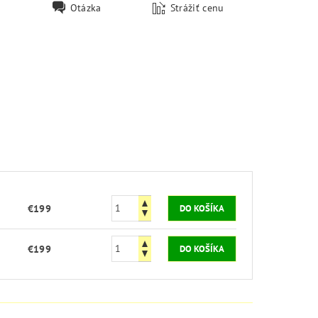
Otázka
Strážiť cenu
€199
€199