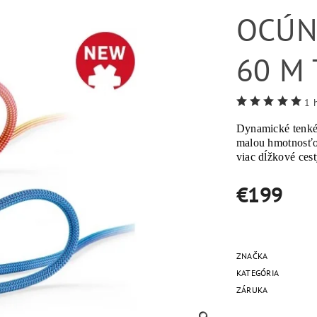
OCÚN
60 M
1 
Dynamické tenké
malou hmotnosťou
viac dĺžkové ces
€199
ZNAČKA
KATEGÓRIA
ZÁRUKA