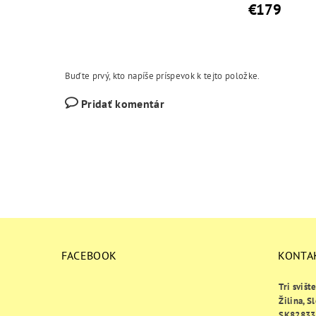
€179
Buďte prvý, kto napíše príspevok k tejto položke.
Pridať komentár
FACEBOOK
KONTA
Tri svišt
Žilina, S
SK82833