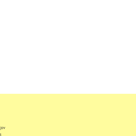
jov
s