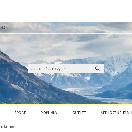
M.SK
ŠPORT
DOPLNKY
OUTLET
VEĽKOSTNÉ TABU
enké lano