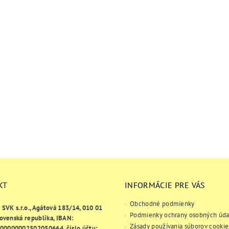
KT
INFORMÁCIE PRE VÁS
Obchodné podmienky
e SVK s.r.o., Agátová 183/14, 010 01
Podmienky ochrany osobných úda
lovenská republika, IBAN:
Zásady používania súborov cookie
00000002502050664, číslo účtu: