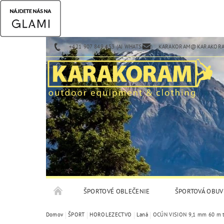
+421 907 849 453 (AJ WHATSAPP)
KARAKORAM@KARAKORA
ŠPORTOVÉ OBLEČENIE
ŠPORTOVÁ OBUV
Domov
ŠPORT
HOROLEZECTVO
Laná
OCÚN VISION 9,1 mm 60 m t