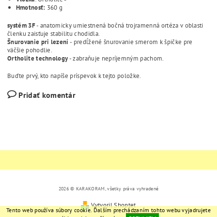
Hmotnosť:
360 g
systém 3F
- anatomicky umiestnená bočná trojramenná ortéza v oblasti
členku zaisťuje stabilitu chodidla.
Šnurovanie pri lezení
- predĺžené šnurovanie smerom k špičke pre
väčšie pohodlie.
Ortholite
technology
- zabraňuje nepríjemným pachom.
Buďte prvý, kto napíše príspevok k tejto položke.
Pridať komentár
2026 © KARAKORAM, všetky práva vyhradené
Vytvoril Shoptet
Tento web používa súbory cookie. Ďalším prechádzaním tohto webu vyjadrujete