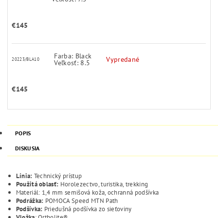
€145
Farba: Black
Vypredané
20223/BLA10
Veľkosť: 8.5
€145
POPIS
DISKUSIA
Línia:
Technický prístup
Použitá oblasť:
Horolezectvo, turistika, trekking
Materiál:
1,4 mm semišová koža, ochranná podšívka
Podrážka:
POMOCA Speed MTN Path
Podšívka:
Priedušná podšívka zo sieťoviny
Vložka
:
Ortholite®