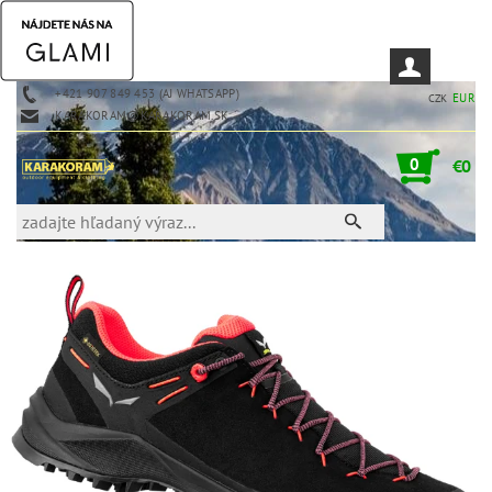
+421 907 849 453 (AJ WHATSAPP)
EUR
CZK
KARAKORAM@KARAKORAM.SK
0
€0