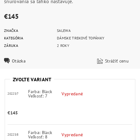
šnurovania sa ľahko nastavuje.
€145
ZNAČKA
SALEWA
KATEGÓRIA
DÁMSKE TREKOVÉ TOPÁNKY
ZÁRUKA
2 ROKY
Otázka
Strážiť cenu
ZVOĽTE VARIANT
Farba: Black
Vypredané
20223/7
Veľkosť: 7
€145
Farba: Black
Vypredané
20223/8
Veľkosť: 8