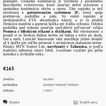
plánujete. Unikátna konštrukcia je vyrobená z posledného
špeciálneho vyhotovenia, ktoré zaisťuje dobré uchytenie a
optimálnu kombináciu ohybu a opory. Táto topánka je tiež
navrhnutá
s patentovaným systémom 3F,
ktorý spája
priehlavok, podrážku a pätu. Vo vnútri topánky je
medzipodošva EVA absorbujúca nárazy a je tu pružná
členková manžeta a gumená špička pre ďalšiu ochranu. Odolná
podrážka pod nohami zaručuje spoľahlivú priľnavosť vďaka
Pomoca s hlbokými očkami a drážkami.
Má všestrannosť a
poradí si so širokou škálou terénu od bahna a trávy po skalu,
ľad a sneh. Lezecké šnurovanie vám umožňuje jemne doladiť
až k špičke pre väčšiu presnosť v technickom skalnatom teréne.
Pánsky MTN Trainer Lite,
navrhnutý v Taliansku,
je podľa
tradičnej odbornej obuvi ľahší, 3-sezónne využitie pre pešiu
turistiku a rýchlejšie treky.
€165
ZNAČKA
SALEWA
KATEGÓRIA
DÁMSKE TREKOVÉ TOPÁNKY
ZÁRUKA
2 ROKY
Otázka
Strážiť cenu