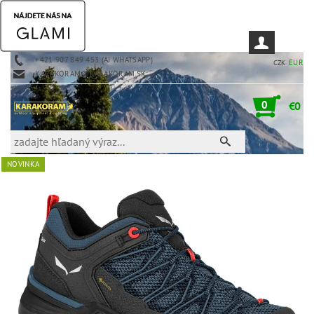
+421 907 849 453 (AJ WHATSAPP)
EUR
CZK
KARAKORAM@KARAKORAM.SK
0
€0
NOVINKA