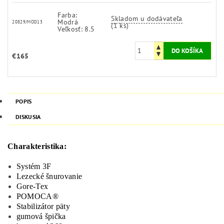
Farba:
Skladom u dodávateľa
Modrá
20829/MOD13
(1 ks)
Veľkosť: 8.5
€165
POPIS
DISKUSIA
Charakteristika:
Systém 3F
Lezecké šnurovanie
Gore-Tex
POMOCA®
Stabilizátor päty
gumová špička