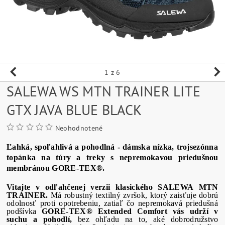
1
z 6
SALEWA WS MTN TRAINER LITE
GTX JAVA BLUE BLACK
Neohodnotené
Ľahká, spoľahlivá a pohodlná - dámska nízka, trojsezónna
topánka na túry a treky s nepremokavou priedušnou
membránou GORE-TEX®.
Vitajte v odľahčenej verzii klasického SALEWA MTN
TRAINER.
Má robustný textilný zvršok, ktorý zaisťuje dobrú
odolnosť proti opotrebeniu, zatiaľ čo nepremokavá priedušná
podšívka
GORE-TEX® Extended Comfort vás udrží v
suchu a pohodlí,
bez ohľadu na to, aké dobrodružstvo