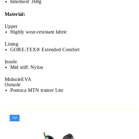
hmotnosť 368g
Materiál:
Upper
Highly wear-resistant fabric
Lining
GORE-TEX® Extended Comfort
Insole
Mid stiff: Nylon
Midsole
EVA
Outsole
Pomoca MTN trainer Lite
TIP