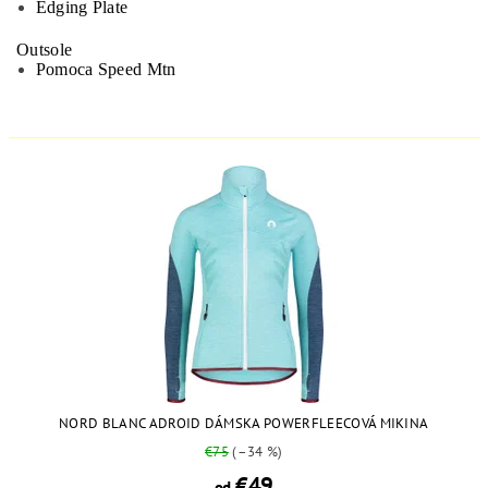
Edging Plate
Outsole
Pomoca Speed Mtn
NORD BLANC ADROID DÁMSKA POWERFLEECOVÁ MIKINA
€75
(–34 %)
€49
od