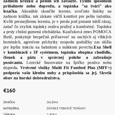
zadnom krúžku a potom ich zaviažte. Týmto spôsobom
pritiahnete nohu dopredu, a topánka "sa tvári" ako
lezačka.
Akonáhle skončíte lezenie, uvoľnite šnúrky na
zadnom krúžku, tak získate väčší komfort pre pešiu turistiku.
Kvôli presnejšiemu lezeniu, je v predu pod prstami tuhší okraj,
zatiaľ čo zvyšok topánky ostáva pružný a komfortný. Topánku
a prsty chráni gumená obchádzka. Kaučuková zmes POMOCA
Butil, poskytuje bezpečnú priľnavosť na suchých aj vlhkých
horninách, agresívne príchytky zospodu podrážky zas slúžia
pre lepšiu trakciu na bahnitom a mäkkom povrchu.
Exa Shell
v
kombinácii s 3F systémom, topánka obopína chodidlo,
členok a pätu v správnej polohe a zabraňuje
posúvaniu.
Lezecké šnurovanie na špičke posúva nohu
dopredu.
Vrstvené vložky Multi Fit Footbed Plus (MFF+)
podporia vašu klenbu nohy a prispôsobia sa jej. Skvelá
obuv na horské dobrodružstva.
€160
ZNAČKA
SALEWA
KATEGÓRIA
DÁMSKE TREKOVÉ TOPÁNKY
ZÁRUKA
2 ROKY