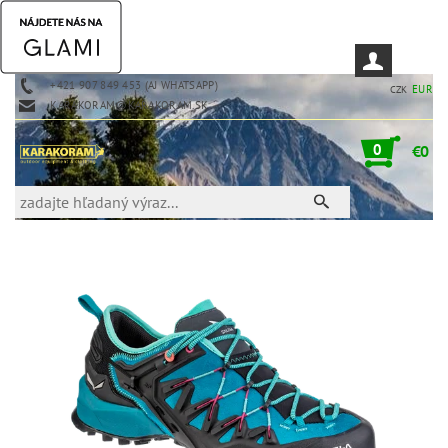
+421 907 849 453 (AJ WHATSAPP)
EUR
CZK
KARAKORAM@KARAKORAM.SK
0
€0