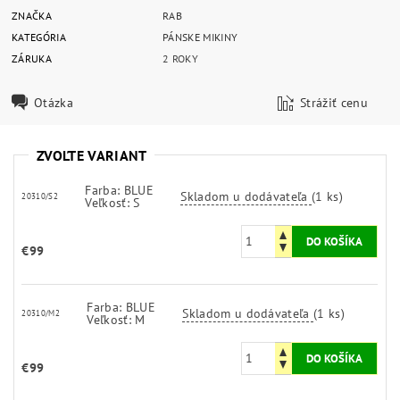
ZNAČKA
RAB
KATEGÓRIA
PÁNSKE MIKINY
ZÁRUKA
2 ROKY
Otázka
Strážiť cenu
ZVOĽTE VARIANT
Farba: BLUE
Skladom u dodávateľa
(1 ks)
20310/S2
Veľkosť: S
€99
Farba: BLUE
Skladom u dodávateľa
(1 ks)
20310/M2
Veľkosť: M
€99