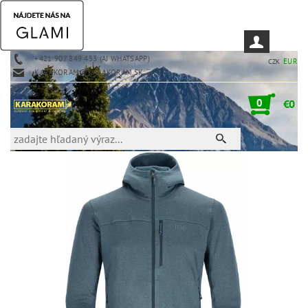
+421 907 849 453 (AJ WHATSAPP)
EUR
CZK
KARAKORAM@KARAKORAM.SK
0
€0