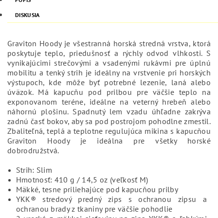
DISKUSIA
Graviton Hoody je všestranná horská stredná vrstva, ktorá
poskytuje teplo, priedušnosť a rýchly odvod vlhkosti. S
vynikajúcimi strečovými a vsadenými rukávmi pre úplnú
mobilitu a tenký strih je ideálny na vrstvenie pri horských
výstupoch, kde môže byť potrebné lezenie, laná alebo
úväzok. Má kapucňu pod prilbou pre väčšie teplo na
exponovanom teréne, ideálne na veterný hrebeň alebo
náhornú plošinu. Spadnutý lem vzadu úhľadne zakrýva
zadnú časť bokov, aby sa pod postrojom pohodlne zmestil.
Zbaliteľná, teplá a teplotne regulujúca mikina s kapucňou
Graviton Hoody je ideálna pre všetky horské
dobrodružstvá.
Strih: Slim
Hmotnosť: 410 g / 14,5 oz (veľkosť M)
Mäkké, tesne priliehajúce pod kapucňou prilby
YKK® stredový predný zips s ochranou zipsu a
ochranou brady z tkaniny pre väčšie pohodlie