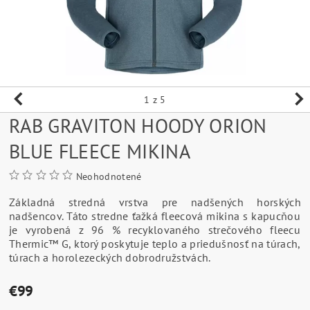
1
z 5
RAB GRAVITON HOODY ORION
BLUE FLEECE MIKINA
Neohodnotené
Základná stredná vrstva pre nadšených horských
nadšencov. Táto stredne ťažká fleecová mikina s kapucňou
je vyrobená z 96 % recyklovaného strečového fleecu
Thermic™ G, ktorý poskytuje teplo a priedušnosť na túrach,
túrach a horolezeckých dobrodružstvách.
€99