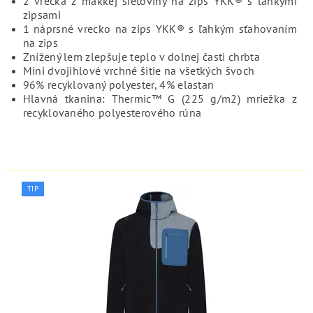
2 vrecká z mäkkej sieťoviny na zips YKK® s ľahkými
zipsami
1 náprsné vrecko na zips YKK® s ľahkým sťahovaním
na zips
Znížený lem zlepšuje teplo v dolnej časti chrbta
Mini dvojihlové vrchné šitie na všetkých švoch
96% recyklovaný polyester, 4% elastan
Hlavná tkanina: Thermic™ G (225 g/m2) mriežka z
recyklovaného polyesterového rúna
TIP