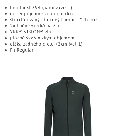
hmotnosť 294 gramov (vel.L)
golier príjemne kopírujúci krk
štruktúrovaný, strečový Thermic™ fleece
2x bočné vrecká na zips
YKK® VISLON® zips
ploché švy s nízkym objemom
dĺžka zadného dielu 72cm (vel. L)
Fit Regular