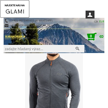
+421 907 849 453 (AJ WHATSAPP)
EUR
CZK
KARAKORAM@KARAKORAM.SK
0
€0