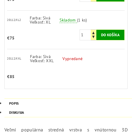
Farba: Sivá
Skladom
(1 ks)
20112/XL2
Veľkosť: XL
€75
Farba: Sivá
Vypredané
20112/XXL
Veľkosť: XXL
€85
POPIS
DISKUSIA
Veľmi populárna stredná vrstva s vnútornou 3D