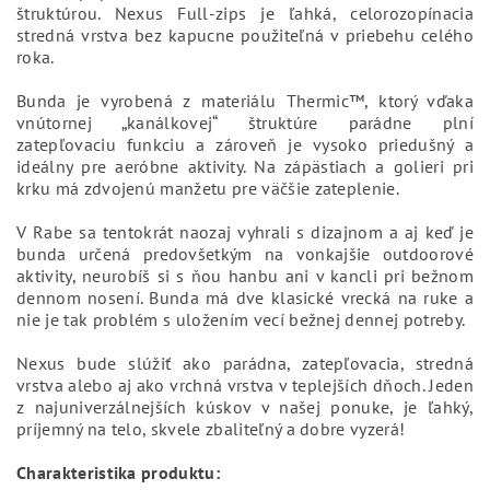
štruktúrou. Nexus Full-zips je ľahká, celorozopínacia
stredná vrstva bez kapucne použiteľná v priebehu celého
roka.
Bunda je vyrobená z materiálu Thermic™, ktorý vďaka
vnútornej „kanálkovej“ štruktúre parádne plní
zatepľovaciu funkciu a zároveň je vysoko priedušný a
ideálny pre aeróbne aktivity. Na zápästiach a golieri pri
krku má zdvojenú manžetu pre väčšie zateplenie.
V Rabe sa tentokrát naozaj vyhrali s dizajnom a aj keď je
bunda určená predovšetkým na vonkajšie outdoorové
aktivity, neurobíš si s ňou hanbu ani v kancli pri bežnom
dennom nosení. Bunda má dve klasické vrecká na ruke a
nie je tak problém s uložením vecí bežnej dennej potreby.
Nexus bude slúžiť ako parádna, zatepľovacia, stredná
vrstva alebo aj ako vrchná vrstva v teplejších dňoch. Jeden
z najuniverzálnejších kúskov v našej ponuke, je ľahký,
príjemný na telo, skvele zbaliteľný a dobre vyzerá!
Charakteristika produktu: