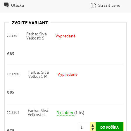
Otázka
Strážiť cenu
ZVOĽTE VARIANT
Farba: Sivá
Vypredané
20112/S
Veľkosť: S
€85
Farba: Sivá
Vypredané
20112/M2
Veľkosť: M
€85
Farba: Sivá
Skladom
(1 ks)
20112/L2
Veľkosť: L
€75