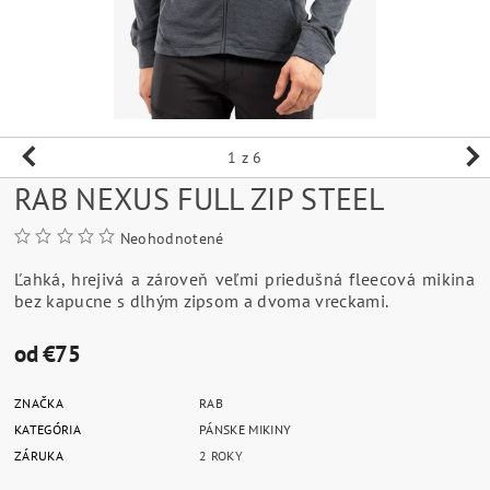
1
z 6
RAB NEXUS FULL ZIP STEEL
Neohodnotené
Ľahká, hrejivá a zároveň veľmi priedušná fleecová mikina
bez kapucne s dlhým zipsom a dvoma vreckami.
od €75
ZNAČKA
RAB
KATEGÓRIA
PÁNSKE MIKINY
ZÁRUKA
2 ROKY