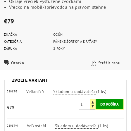
Okraje vreciek vystužené cvočkami
Vrecko na mobil/sprievodcu na pravom stehne
€79
ZNAČKA
OCÚN
KATEGÓRIA
PÁNSKE ŠORTKY A KRAŤASY
ZÁRUKA
2 ROKY
Otázka
Strážiť cenu
ZVOĽTE VARIANT
Veľkosť: S
Skladom u dodávateľa
(1 ks)
21063/S
€79
Veľkosť: M
Skladom u dodávateľa
(1 ks)
21063/M