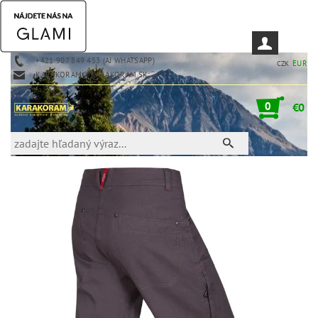
+421 907 849 453 (AJ WHATSAPP)
EUR
CZK
KARAKORAM@KARAKORAM.SK
0
€0