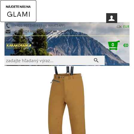
+421 907 849 453 (AJ WHATSAPP)
EUR
CZK
KARAKORAM@KARAKORAM.SK
0
€0