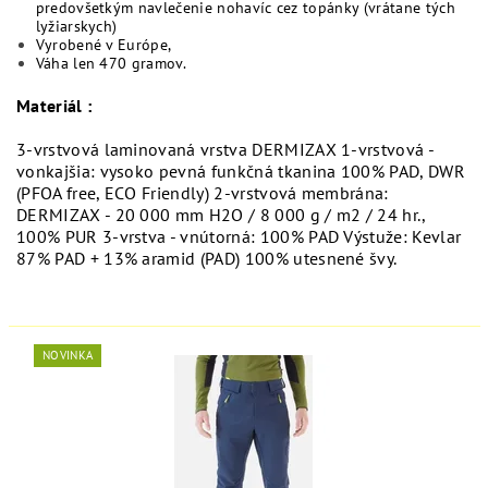
predovšetkým navlečenie nohavíc cez topánky (vrátane tých
lyžiarskych)
Vyrobené v Európe,
Váha len 470 gramov.
Materiál :
3-vrstvová laminovaná vrstva DERMIZAX 1-vrstvová -
vonkajšia: vysoko pevná funkčná tkanina 100% PAD, DWR
(PFOA free, ECO Friendly) 2-vrstvová membrána:
DERMIZAX - 20 000 mm H2O / 8 000 g / m2 / 24 hr.,
100% PUR 3-vrstva - vnútorná: 100% PAD Výstuže: Kevlar
87% PAD + 13% aramid (PAD) 100% utesnené švy.
NOVINKA