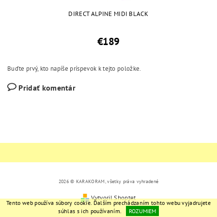
DIRECT ALPINE MIDI BLACK
€189
Buďte prvý, kto napíše príspevok k tejto položke.
Pridať komentár
2026 © KARAKORAM, všetky práva vyhradené
Vytvoril Shoptet
Tento web používa súbory cookie. Ďalším prechádzaním tohto webu vyjadrujete
súhlas s ich používaním.
ROZUMIEM