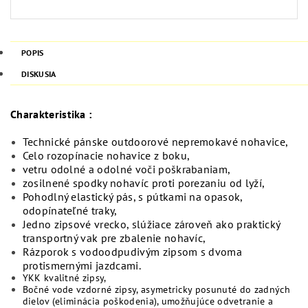
POPIS
DISKUSIA
Charakteristika :
Technické pánske outdoorové nepremokavé nohavice,
Celo rozopínacie nohavice z boku,
vetru odolné a odolné voči poškrabaniam,
zosilnené spodky nohavíc proti porezaniu od lyží,
Pohodlný elastický pás, s pútkami na opasok,
odopínateľné traky,
Jedno zipsové vrecko, slúžiace zároveň ako praktický
transportný vak pre zbalenie nohavíc,
Rázporok s vodoodpudivým zipsom s dvoma
protismernými jazdcami.
YKK kvalitné zipsy,
Bočné vode vzdorné zipsy, asymetricky posunuté do zadných
dielov (eliminácia poškodenia), umožňujúce odvetranie a