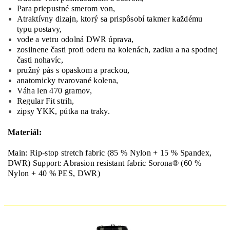
Para priepustné smerom von,
Atraktívny dizajn, ktorý sa prispôsobí takmer každému
typu postavy,
vode a vetru odolná DWR úprava,
zosilnene časti proti oderu na kolenách, zadku a na spodnej
časti nohavíc,
pružný pás s opaskom a prackou,
anatomicky tvarované kolena,
Váha len 470 gramov,
Regular Fit strih,
zipsy YKK, pútka na traky.
Materiál:
Main: Rip-stop stretch fabric (85 % Nylon + 15 % Spandex,
DWR) Support: Abrasion resistant fabric Sorona® (60 %
Nylon + 40 % PES, DWR)