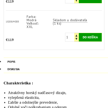
€119
Farba:
Modrá
Skladom u dodávateľa
10208/MOD5
Veľkosť:
(1 ks)
XXL
€119
POPIS
DISKUSIA
Charakteristika :
Atraktívny horský nadčasový dizajn,
vylepšená elasticita,
Ľahšie a odolnejšie prevedenie,
Odolné voči poškrabaniam a oderom,