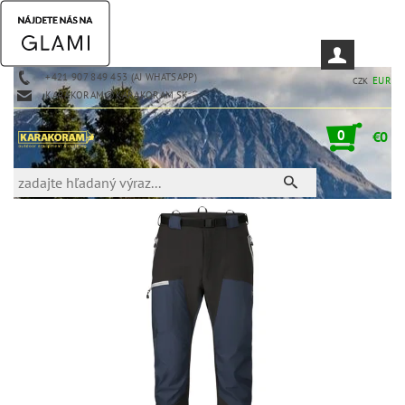
+421 907 849 453 (AJ WHATSAPP)
EUR
CZK
KARAKORAM@KARAKORAM.SK
0
€0