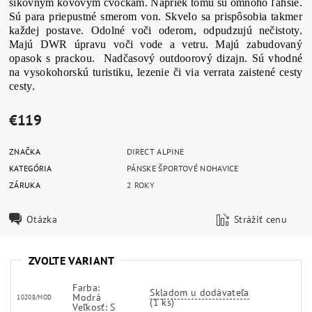
šikovným kovovým cvočkám. Napriek tomu sú omnoho ľahšie.
Sú para priepustné smerom von. Skvelo sa prispôsobia takmer
každej postave. Odolné voči oderom, odpudzujú nečistoty.
Majú DWR úpravu voči vode a vetru. Majú zabudovaný
opasok s prackou. Nadčasový outdoorový dizajn. Sú vhodné
na vysokohorskú turistiku, lezenie či via verrata zaistené cesty
cesty.
€119
ZNAČKA
DIRECT ALPINE
KATEGÓRIA
PÁNSKE ŠPORTOVÉ NOHAVICE
ZÁRUKA
2 ROKY
Otázka
Strážiť cenu
ZVOĽTE VARIANT
Farba:
Skladom u dodávateľa
Modrá
10208/MOD
(1 ks)
Veľkosť: S