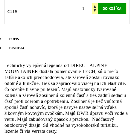
€119
POPIS
DISKUSIA
Technicky vylepšená legenda od DIRECT ALPINE
MOUNTAINER dostala pomenovanie TECH, sú o niečo
ľahšie ako ich predchodcovia, ale zároveň zostali rovnako
odolné a funkčné. Tiež sa zapracovalo viacej na ich elasticite,
čo oceníte hlavne pri lezení. Majú anatomicky tvarované
kolená a zároveň zosilnenú kolennú časť a tiež zadnú sedaciu
časť proti oderom a opotrebeniu. Zosilnená je tiež vnútorná
spodná časť nohavíc, ktorá je navyše nastaviteľná vďaka
šikovným kovovým cvočkám. Majú DWR úpravu voči vode a
vetru. Majú zabudovaný opasok s prackou. Nadčasový
outdoorový dizajn. Sú vhodné na vysokohorskú turistiku,
lezenie či via verrata cesty.