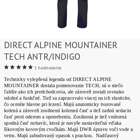
DIRECT ALPINE MOUNTAINER
TECH ANTR/INDIGO
1 hodnotenie
Technicky vylepšená legenda od DIRECT ALPINE
MOUNTAINER dostala pomenovanie TECH, sú o niečo
ľahšie ako ich predchodcovia, ale zároveň zostali rovnako
odolné a funkčné. Tiež sa zapracovalo viacej na ich elasticite,
čo oceníte hlavne pri lezení. Majú anatomicky tvarované
kolená a zároveň zosilnenú kolennú časť a tiež zadnú sedaciu
časť proti oderom a opotrebeniu. Zosilnená je tiež vnútorná
spodná časť nohavíc, ktorá je navyše nastaviteľná vďaka
šikovným kovovým cvočkám. Majú DWR úpravu voči vode a
vetru. Majú zabudovaný opasok s prackou. Nadčasový