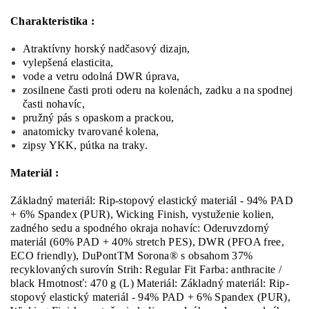
Charakteristika :
Atraktívny horský nadčasový dizajn,
vylepšená elasticita,
vode a vetru odolná DWR úprava,
zosilnene časti proti oderu na kolenách, zadku a na spodnej
časti nohavíc,
pružný pás s opaskom a prackou,
anatomicky tvarované kolena,
zipsy YKK, pútka na traky.
Materiál :
Základný materiál: Rip-stopový elastický materiál - 94% PAD
+ 6% Spandex (PUR), Wicking Finish, vystuženie kolien,
zadného sedu a spodného okraja nohavíc: Oderuvzdorný
materiál (60% PAD + 40% stretch PES), DWR (PFOA free,
ECO friendly), DuPontTM Sorona® s obsahom 37%
recyklovaných surovín Strih: Regular Fit Farba: anthracite /
black Hmotnosť: 470 g (L) Materiál: Základný materiál: Rip-
stopový elastický materiál - 94% PAD + 6% Spandex (PUR),