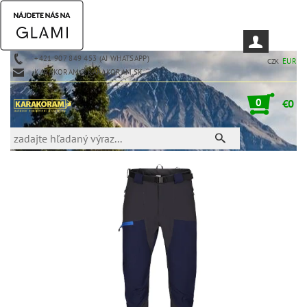
+421 907 849 453 (AJ WHATSAPP)
EUR
CZK
KARAKORAM@KARAKORAM.SK
0
€0