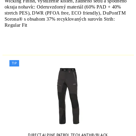
Wicking Finish, vystuženie kolien, zadného sedu a spodného
okraja nohavíc: Oderuvzdorný materiál (60% PAD + 40%
stretch PES), DWR (PFOA free, ECO friendly), DuPontTM
Sorona® s obsahom 37% recyklovaných surovín Strih:
Regular Fit
TIP
DIRECT ALPINE PATROL TECH ANTHR/BLACK