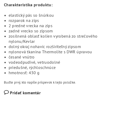
Charakteristika produktu:
elastický pás so šnúrkou
rozparok na zips
2 predné vrecka na zips
zadné vrecko so zipsom
zosilnená oblasť kolien vyrobená zo strečového
nylonu/Kevlar
dolný okraj nohavíc rozšíriteľný zipsom
nylonová tkanina Thermolite s DWR úpravou
česané vnútro
vodeodpudivé, vetruodolné
priedušné, rýchloschnúce
hmotnosť: 430 g
Buďte prvý, kto napíše príspevok k tejto položke.
Pridať komentár