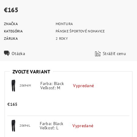
€165
ZNAČKA
MONTURA
KATEGÓRIA
PÁNSKE ŠPORTOVÉ NOHAVICE
ZÁRUKA
2 ROKY
Otázka
Strážiť cenu
ZVOĽTE VARIANT
Farba: Black
Vypredané
20694/M
Veľkosť: M
€165
Farba: Black
Vypredané
20694/L
Veľkosť: L