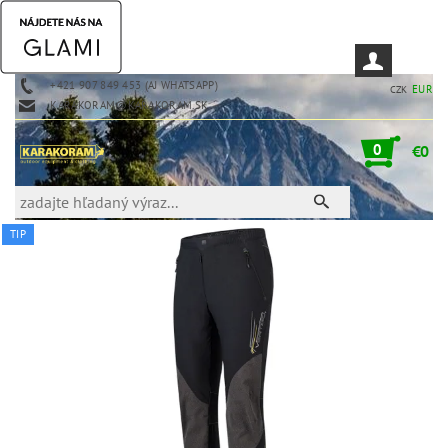
+421 907 849 453 (AJ WHATSAPP)
EUR
CZK
KARAKORAM@KARAKORAM.SK
0
€0
TIP