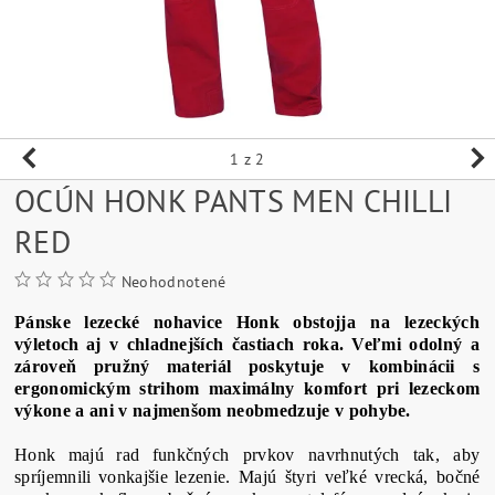
1
z 2
OCÚN HONK PANTS MEN CHILLI
RED
Neohodnotené
Pánske
lezecké
nohavice
Honk
obstojja
na
lezeckých
výletoch
aj
v
chladnejších
častiach
roka
.
Veľmi
odolný a
zároveň
pružný
materiál poskytuje
v kombinácii
s
ergonomickým
strihom
maximálny
komfort pri
lezeckom
výkone a
ani
v najmenšom
neobmedzuje v
pohybe
.
Honk
majú rad
funkčných
prvkov
navrhnutých
tak
,
aby
spríjemnili
vonkajšie lezenie
.
Majú
štyri
veľké vrecká
,
bočné