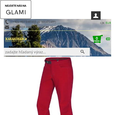
+421 907 849 453 (AJ WHATSAPP)
EUR
CZK
KARAKORAM@KARAKORAM.SK
0
€0