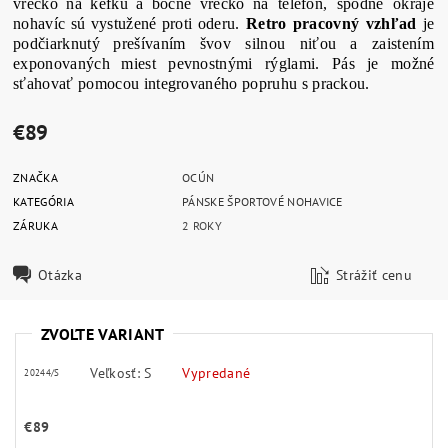
vrecko
na
kefku
a
bočné
vrecko
na
telefón
,
spodné okraje
nohavíc
sú
vystužené
proti
oderu
.
Retro
pracovný
vzhľad
je
podčiarknutý
prešívaním
švov
silnou
niťou
a
zaistením
exponovaných miest
pevnostnými
rýglami
.
Pás
je možné
sťahovať
pomocou integrovaného
popruhu
s
prackou
.
€89
ZNAČKA
OCÚN
KATEGÓRIA
PÁNSKE ŠPORTOVÉ NOHAVICE
ZÁRUKA
2 ROKY
Otázka
Strážiť cenu
ZVOĽTE VARIANT
Veľkosť: S
Vypredané
20244/S
€89