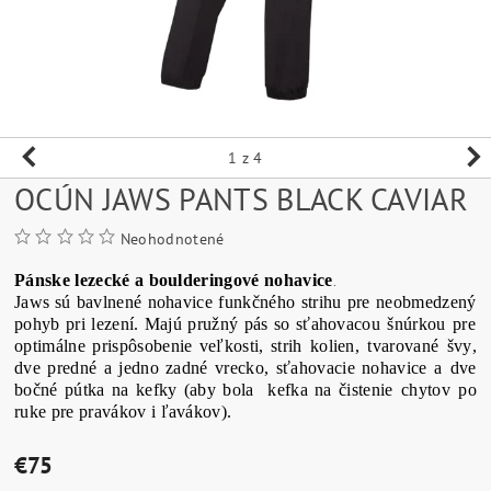
1
z 4
OCÚN JAWS PANTS BLACK CAVIAR
Neohodnotené
Pánske
lezecké
a
boulderingové
nohavice
.
Jaws
sú bavlnené
nohavice
funkčného
strihu
pre
neobmedzený
pohyb pri
lezení
.
Majú pružný
pás so
sťahovacou
šnúrkou
pre
optimálne
prispôsobenie
veľkosti,
strih
kolien,
tvarované
švy
,
dve predné
a
jedno zadné vrecko
,
sťahovacie
nohavice
a dve
bočné
pútka
na
kefky
(
aby
bola
kefka
na
čistenie
chytov
po
ruke
pre
pravákov i ľavákov
)
.
€75