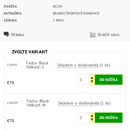
ZNAČKA
OCÚN
KATEGÓRIA
PÁNSKE ŠPORTOVÉ NOHAVICE
ZÁRUKA
2 ROKY
Otázka
Strážiť cenu
ZVOĽTE VARIANT
Farba: Black
Skladom u dodávateľa
(1 ks)
21039/S
Veľkosť: S
€75
Farba: Black
Skladom u dodávateľa
(1 ks)
21039/M
Veľkosť: M
€75