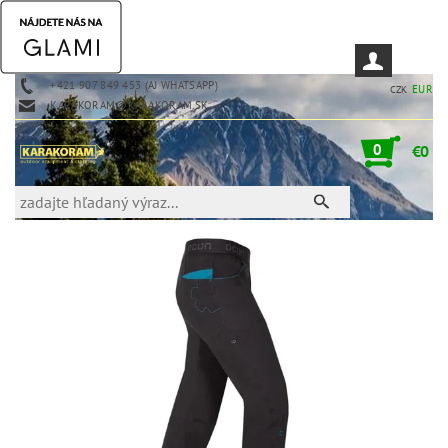
+421 907 849 453 (AJ WHATSAPP)
EUR
CZK
KARAKORAM@KARAKORAM.SK
0
€0