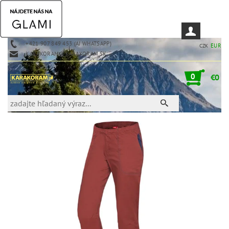
+421 907 849 453 (AJ WHATSAPP)
EUR
CZK
KARAKORAM@KARAKORAM.SK
0
€0