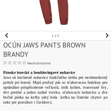
1
z 5
OCÚN JAWS PANTS BROWN
BRANDY
Neohodnotené
Pánske
lezecké
a
boulderingové
nohavice
.
Jaws
sú bavlnené
nohavice
funkčného
strihu
pre
neobmedzený
pohyb pri
lezení
.
Majú pružný
pás so
sťahovacou
šnúrkou
pre
optimálne
prispôsobenie
veľkosti,
strih
kolien,
tvarované
švy
,
dve predné
a
jedno zadné vrecko
,
sťahovacie
nohavice
a dve
bočné
pútka
na
kefky
(
aby
bola
kefka
na
čistenie
chytov
po
ruke
pre
pravákov i ľavákov
)
.