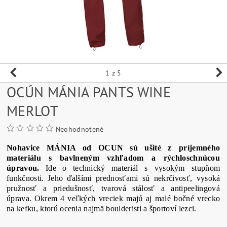
1
z 5
OCÚN MÁNIA PANTS WINE
MERLOT
Neohodnotené
Nohavice
MÁNIA od OCUN
sú ušité
z príjemného
materiálu s
bavlneným
vzhľadom a
rýchloschnúcou
úpravou
.
Ide o
technický
materiál s
vysokým
stupňom
funkčnosti
.
Jeho
ďalšími
prednosťami sú
nekrčivosť
,
vysoká
pružnosť
a
priedušnosť
,
tvarová
stálosť
a
antipeelingová
úprava
.
Okrem
4
veľkých vreciek
majú
aj
malé
bočné vrecko
na
kefku
,
ktorú ocenia
najmä
boulderisti
a
športoví
lezci
.