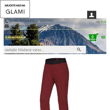
+421 907 849 453 (AJ WHATSAPP)
EUR
CZK
KARAKORAM@KARAKORAM.SK
0
€0