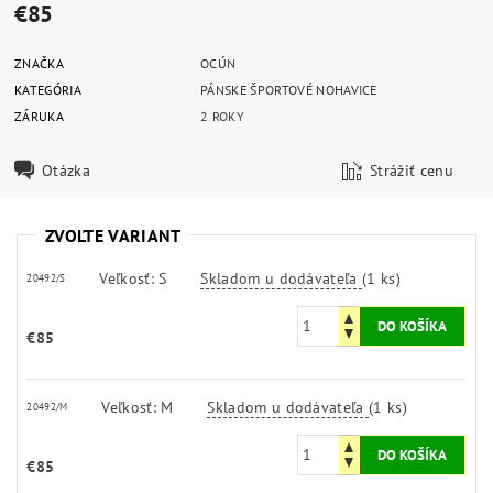
€85
ZNAČKA
OCÚN
KATEGÓRIA
PÁNSKE ŠPORTOVÉ NOHAVICE
ZÁRUKA
2 ROKY
Otázka
Strážiť cenu
ZVOĽTE VARIANT
Veľkosť: S
Skladom u dodávateľa
(1 ks)
20492/S
€85
Veľkosť: M
Skladom u dodávateľa
(1 ks)
20492/M
€85