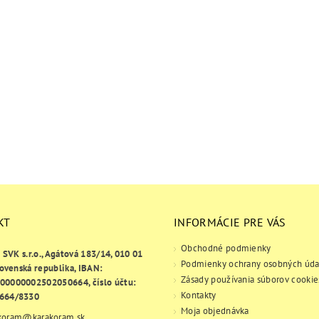
KT
INFORMÁCIE PRE VÁS
Obchodné podmienky
e SVK s.r.o., Agátová 183/14, 010 01
Podmienky ochrany osobných úda
lovenská republika, IBAN:
Zásady používania súborov cookie
00000002502050664, číslo účtu:
Kontakty
664/8330
Moja objednávka
koram
@
karakoram.sk