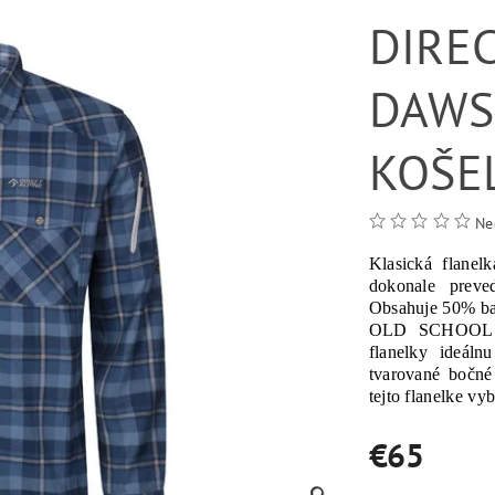
DIREC
DAWS
KOŠE
Ne
Klasická fla
dokonale preve
Obsahuje 50% ba
OLD SCHOOL ST
flanelky ideál
tvarované bočné
tejto flanelke vy
€65