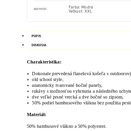
Farba: Modrá
400/MOD5
Veľkosť: XXL
POPIS
DISKUSIA
Charakteristika:
Dokonale prevedená flanelová košeľa s outdooro
old school style,
anatomicky tvarované bočné panely,
rukávy s možnosťou vyhrnutia a následného uchyte
dve veľké prsné vrecká a dve bočné so zipsom,
50% podiel bambusového vlákna bez použitia pesti
Materiál:
50% bambusové vlákno a 50% polyester.