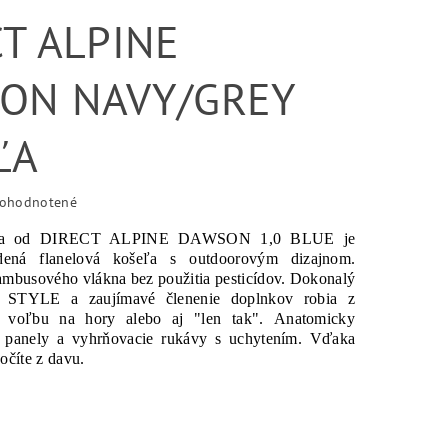
T ALPINE
ON NAVY/GREY
ĽA
ohodnotené
nelka od DIRECT ALPINE DAWSON 1,0 BLUE je
dená flanelová košeľa s outdoorovým dizajnom.
mbusového vlákna bez použitia pesticídov. Dokonalý
YLE a zaujímavé členenie doplnkov robia z
nu voľbu na hory alebo aj "len tak". Anatomicky
 panely a vyhrňovacie rukávy s uchytením. Vďaka
bočíte z davu.