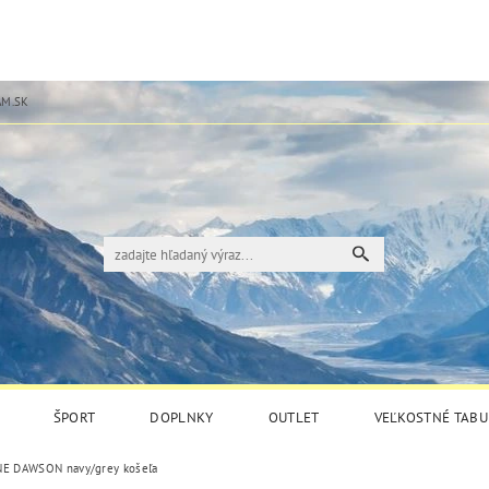
M.SK
ŠPORT
DOPLNKY
OUTLET
VEĽKOSTNÉ TABU
NE DAWSON navy/grey košeľa