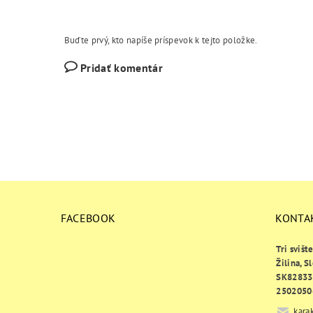
Buďte prvý, kto napíše príspevok k tejto položke.
Pridať komentár
FACEBOOK
KONTA
Tri svišt
Žilina, S
SK82833
2502050
kara