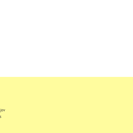
jov
s