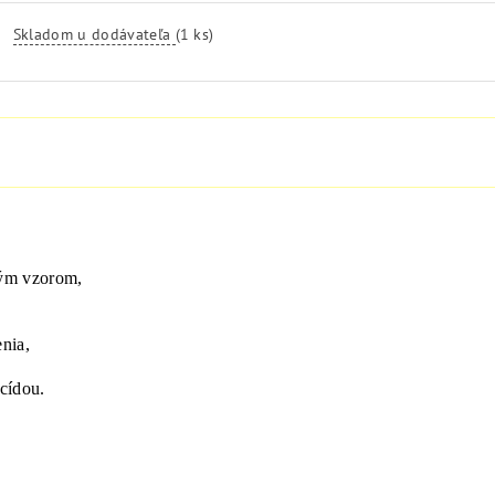
Skladom u dodávateľa
(1 ks)
vým vzorom,
nia,
cídou.