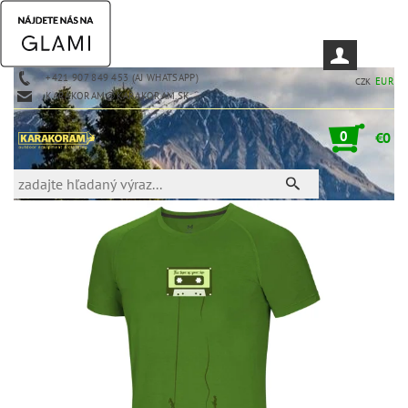
+421 907 849 453 (AJ WHATSAPP)
EUR
CZK
KARAKORAM@KARAKORAM.SK
0
€0