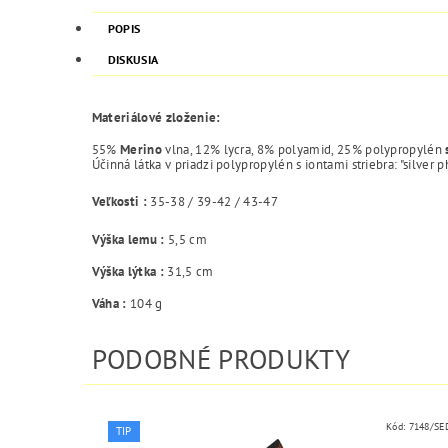
POPIS
DISKUSIA
Materiálové zloženie:
55%
Merino
vlna, 12% lycra, 8% polyamid, 25% polypropylén
Účinná látka v priadzi polypropylén s iontami striebra: "silver
Veľkosti :
35-38 / 39-42 / 43-47
Výška lemu :
5,5 cm
Výška lýtka :
31,5 cm
Váha :
104 g
PODOBNÉ PRODUKTY
Kód:
7148/SE
TIP