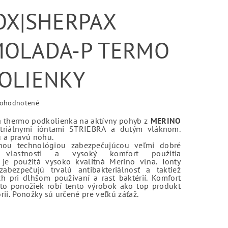
OX|SHERPAX
OLADA-P TERMO
OLIENKY
ohodnotené
á thermo podkolienka na aktívny pohyb z
MERINO
ktriálnymi ióntami STRIEBRA a dutým vláknom.
ú a pravú nohu.
nou technológiou zabezpečujúcou veľmi dobré
é vlastnosti a vysoký komfort použitia
e použitá vysoko kvalitná Merino vlna. Ionty
 zabezpečujú trvalú antibakteriálnosť a taktiež
h pri dlhšom používaní a rast baktérií. Komfort
hto ponožiek robí tento výrobok ako top produkt
rii. Ponožky sú určené pre veľkú záťaž.