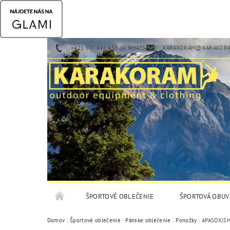
+421 907 849 453 (AJ WHATSAPP)
KARAKORAM@KARAKORA
ŠPORTOVÉ OBLEČENIE
ŠPORTOVÁ OBUV
Domov
Športové oblečenie
Pánske oblečenie
Ponožky
APASOX|SH