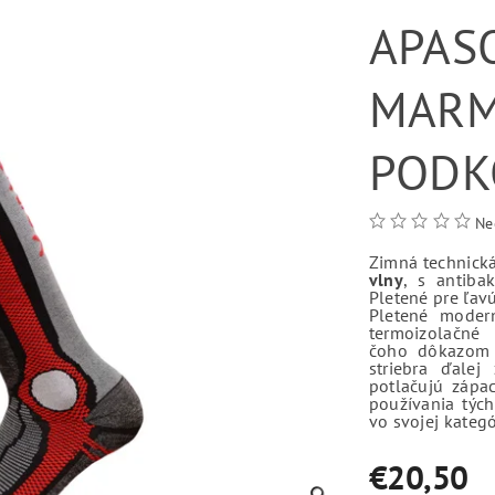
APAS
MARM
PODK
Ne
Zimná technick
vlny
, s antiba
Pletené pre ľav
Pletené moder
termoizolačn
čoho dôkazom j
striebra ďalej
potlačujú zápac
používania týc
vo svojej kategó
€20,50