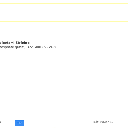
s iontami Striebra
 phosphate glass", CAS: 308069-39-8
D
Kód:
19635/-35
TIP