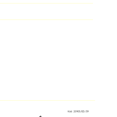
Kód:
20903/ED/39