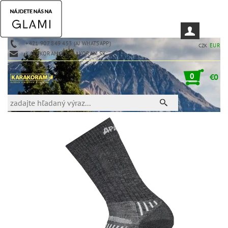
+421 907 849 453 (AJ WHATSAPP)
EUR
CZK
KARAKORAM@KARAKORAM.SK
0
€0