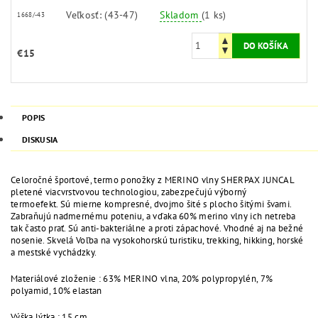
Veľkosť: (43-47)
Skladom
(1 ks)
1668/-43
€15
POPIS
DISKUSIA
Celoročné športové, termo ponožky z MERINO vlny SHERPAX JUNCAL
pletené viacvrstvovou technologiou, zabezpečujú výborný
termoefekt. Sú mierne kompresné, dvojmo šité s plocho šitými švami.
Zabraňujú nadmernému poteniu, a vďaka 60% merino vlny ich netreba
tak často prať. Sú anti-bakteriálne a proti zápachové. Vhodné aj na bežné
nosenie. Skvelá Voľba na vysokohorskú turistiku, trekking, hikking, horské
a mestské vychádzky.
Materiálové zloženie : 63% MERINO vlna, 20% polypropylén, 7%
polyamid, 10% elastan
Výška lýtka : 15 cm