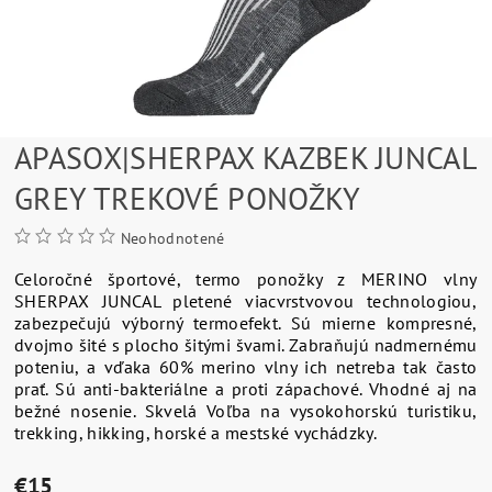
APASOX|SHERPAX KAZBEK JUNCAL
GREY TREKOVÉ PONOŽKY
Neohodnotené
Celoročné športové, termo ponožky z MERINO vlny
SHERPAX JUNCAL pletené viacvrstvovou technologiou,
zabezpečujú výborný termoefekt. Sú mierne kompresné,
dvojmo šité s plocho šitými švami. Zabraňujú nadmernému
poteniu, a vďaka 60% merino vlny ich netreba tak často
prať. Sú anti-bakteriálne a proti zápachové. Vhodné aj na
bežné nosenie. Skvelá Voľba na vysokohorskú turistiku,
trekking, hikking, horské a mestské vychádzky.
€15