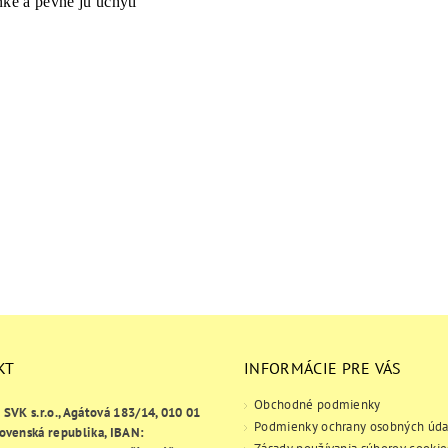
nke a pevne ju uchytí
KT
INFORMÁCIE PRE VÁS
Obchodné podmienky
e SVK s.r.o., Agátová 183/14, 010 01
Podmienky ochrany osobných úda
lovenská republika, IBAN: