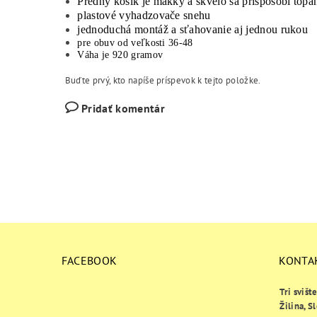
Predný košík je mäkký a skvelo sa prispôsobí topá
plastové vyhadzovače snehu
jednoduchá montáž a sťahovanie aj jednou rukou
pre obuv od veľkosti 36-48
Váha je 920 gramov
Buďte prvý, kto napíše príspevok k tejto položke.
Pridať komentár
FACEBOOK
KONTA
Tri svišt
Žilina, S