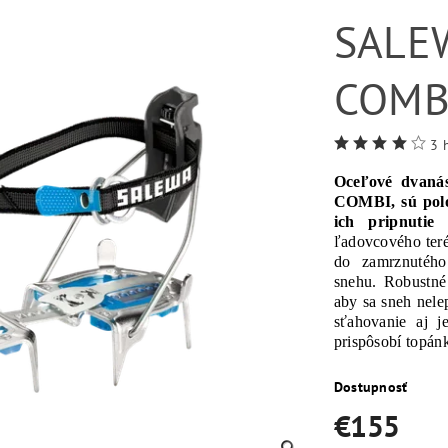
SALE
COMB
3 
Oceľové dvaná
COMBI, sú polo
ich pripnutie
ľadovcového teré
do zamrznutéh
snehu. Robustné
aby sa sneh nele
sťahovanie aj 
prispôsobí topán
Dostupnosť
€155