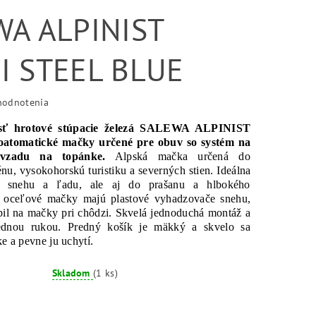
WA ALPINIST
I STEEL BLUE
hodnotenia
sť hrotové stúpacie železá SALEWA ALPINIST
atomatické mačky určené pre obuv so systém na
 vzadu na topánke.
Alpská mačka určená do
nu, vysokohorskú turistiku a severných stien. Ideálna
o snehu a ľadu, ale aj do prašanu a hlbokého
 oceľové mačky majú plastové vyhadzovače snehu,
pil na mačky pri chôdzi. Skvelá jednoduchá montáž a
jednou rukou. Predný košík je mäkký a skvelo sa
ke a pevne ju uchytí.
Skladom
(1 ks)