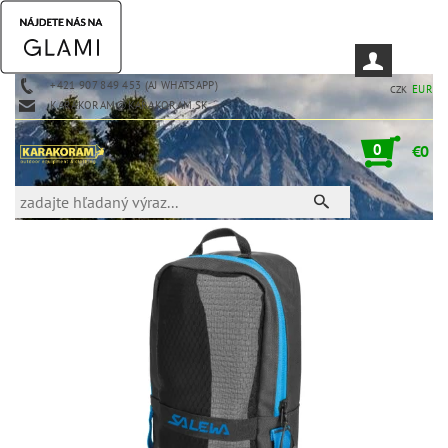
+421 907 849 453 (AJ WHATSAPP)
EUR
CZK
KARAKORAM@KARAKORAM.SK
0
€0