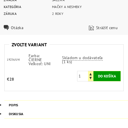
KATEGÓRIA
MAČKY A NESMEKY
ZÁRUKA
2 ROKY
Otázka
Strážiť cenu
ZVOĽTE VARIANT
Farba:
Skladom u dodávateľa
ČIERNE
19236/UNI
(1 ks)
Veľkosť: UNI
€28
POPIS
DISKUSIA