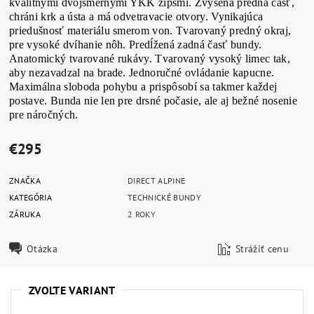
kvalitnými dvojsmernými YKK zipsmi. Zvýšená predná časť,
chráni krk a ústa a má odvetravacie otvory. Vynikajúca
priedušnosť materiálu smerom von. Tvarovaný predný okraj,
pre vysoké dvíhanie nôh. Predĺžená zadná časť bundy.
Anatomický tvarované rukávy. Tvarovaný vysoký limec tak,
aby nezavadzal na brade. Jednoručné ovládanie kapucne.
Maximálna sloboda pohybu a prispôsobí sa takmer každej
postave. Bunda nie len pre drsné počasie, ale aj bežné nosenie
pre náročných.
€295
ZNAČKA
DIRECT ALPINE
KATEGÓRIA
TECHNICKÉ BUNDY
ZÁRUKA
2 ROKY
Otázka
Strážiť cenu
ZVOĽTE VARIANT