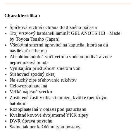
Charakteristika :
Špičková vrchná ochrana do drsného počasia
Troj vrstvový hardshell laminát GELANOTS HB - Made
by Toyota Tsusho (Japan)
Všetkými smermi upraviteľná kapucňa, ktorá sa dá
navliekať na helmu
Absolútne odolná voči vetru a vode odpudivá a vode
nepremokavá bunda
Vynikajúca priedušnosť smerom von
Sťahovací spodný okraj
Na suchý zips sťahovanie rukávov
Celo-rozopínateľná
Veľké náprsné vrecko
Zosilnené časti v oblasti ramien, kvôli expedičným
batohom
Rozopínateľná v oblasti pod pazuchami
Kvalitné kovové dvojsmerné YKK zipsy
DWR úprava povrchu
Sadne takmer každému typu postavy.