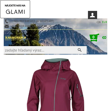
+421 907 849 453 (AJ WHATSAPP)
EUR
CZK
KARAKORAM@KARAKORAM.SK
0
€0