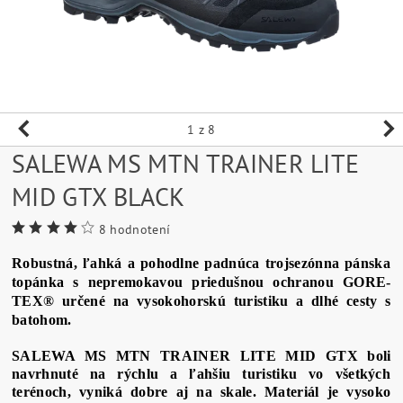
1
z 8
SALEWA MS MTN TRAINER LITE
MID GTX BLACK
8 hodnotení
Robustná, ľahká a pohodlne padnúca trojsezónna pánska
topánka s nepremokavou priedušnou ochranou GORE-
TEX® určené na vysokohorskú turistiku a dlhé cesty s
batohom.
SALEWA MS MTN TRAINER LITE MID GTX boli
navrhnuté na rýchlu a ľahšiu turistiku vo všetkých
terénoch, vyniká dobre aj na skale. Materiál je vysoko