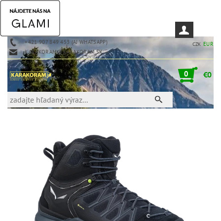
+421 907 849 453 (AJ WHATSAPP)
EUR
CZK
KARAKORAM@KARAKORAM.SK
0
€0