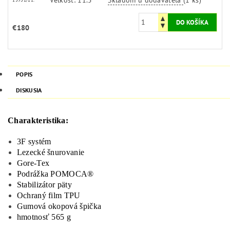
€180
POPIS
DISKUSIA
Charakteristika:
3F systém
Lezecké šnurovanie
Gore-Tex
Podrážka POMOCA®
Stabilizátor päty
Ochraný film TPU
Gumová okopová špička
hmotnosť 565 g