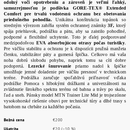
odolný voči opotrebeniu a zároveň je veľmi ľahký,
samozrejmosťou je podšívka GORE-TEX® Extended
Comfort pre trvalú vodotesnú ochranu bez obetovania
priedušného pohodlia.
Unikátna konštrukcia topánok so
stredným výrezom zahŕňa systém ochrannej známky
3F,
ktorý
spája priehlavok, podrážku a pätu, aby sa zaistilo pohodlné,
podporné a flexibilné uchytenie. Toto je ďalej podporované
medzipodošvou
EVA absorbujúcou otrasy počas turistiky
.
Pre väčšiu stabilitu a ochranu je k dispozícii pružná manžeta
členku, stabilizátor päty a gumená špička. Celkovo má vaša
noha dobrú slobodu pohybu, napriek tomu sa cíti dobre
podopretá.
Lezecké šnurovanie
priamo nadol k špičke
umožňuje jemné doladenie pre väčšiu presnosť v technickom
teréne. Podrážka zaručuje spoľahlivú priľnavosť vďaka
podrážke Pomoca s hlbokými drážkami a univerzálnosti na
zvládnutie širokého spektra terénu od bahna a trávy po skalu,
ľad a sneh. Pánsky model MTN Trainer Lite Mid je trojsezónne
vysokohorské riešenie obuvi pre technické túry a dlhé trasy s
batohom na chrbáte za každého počasia.
Bežná cena
€200
Ušetríte
€20
(–10 %)