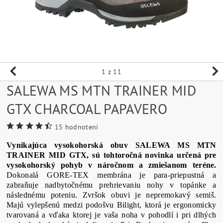
1
z 11
SALEWA MS MTN TRAINER MID
GTX CHARCOAL PAPAVERO
15 hodnotení
Vynikajúca vysokohorská obuv SALEWA MS MTN
TRAINER MID GTX, sú tohtoročná novinka určená pre
vysokohorský pohyb v náročnom a zmiešanom teréne.
Dokonalá GORE-TEX membrána je para-priepustná a
zabraňuje nadbytočnému prehrievaniu nohy v topánke a
následnému poteniu. Zvršok obuvi je nepremokavý semiš.
Majú vylepšenú medzi podošvu Bilight, ktorá je ergonomicky
tvarovaná a vďaka ktorej je vaša noha v pohodlí i pri dlhých