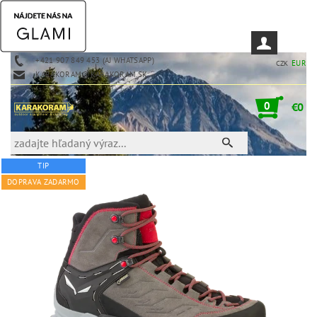
+421 907 849 453 (AJ WHATSAPP)
EUR
CZK
KARAKORAM@KARAKORAM.SK
0
€0
TIP
DOPRAVA ZADARMO