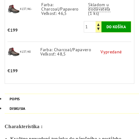
Farba:
Skladom u
Charcoal/Papavero
dodávateľa
4137/46-
Veľkosť: 46,5
(1 ks)
€199
Farba: Charcoal/Papavero
Vypredané
4137/48
Veľkosť: 48,5
€199
POPIS
DISKUSIA
Charakteristika :
Kvalitne prevedené topánky do náročného a nestáleho