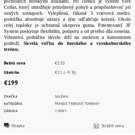
pochodoch horskými dolinami. Pri členku je systém Flex
Collar, ktorý umožňuje prirodzený pohyb a prispôsobivosť pri
ostrých zostupoch. Vylepšená, fúkaná 3 vrstvová medzi-
podrážka absorbuje nárazy a tým odľahčuje kolená. Okolo
celej topánky je ochranná okopova guma. Patentovaný 3F
System poskytuje flexibilitu, podporu a od prvého dňa nosenia.
Vibramvá podrážka skvelo drží na mokrom a kamenistom
podloží.
Skvelá voľba do horského a vysokohorského
terénu.
Bežná cena
€220
Ušetríte
€21
(–9 %)
€199
ZNAČKA
SALEWA
KATEGÓRIA
PÁNSKE TREKOVÉ TOPÁNKY
ZÁRUKA
2 ROKY
Otázka
Strážiť cenu