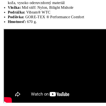
koža, vysoko oderuvzdorný materiál
Vložka:
Mid stiff: Nylon, Bilight Midsole
Podrážka:
Vibram® WTC
Podšívka:
GORE-TEX ® Performance Comfort
Hmotnosť:
670 g.