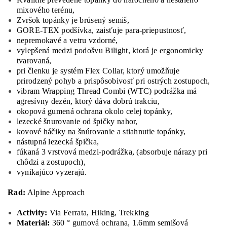
mixového terénu,
Zvršok topánky je brúsený semiš,
GORE-TEX podšívka, zaisťuje para-priepustnosť,
nepremokavé a vetru vzdorné,
vylepšená medzi podošvu Bilight, ktorá je ergonomicky
tvarovaná,
p
ri členku je systém Flex Collar, ktorý umožňuje
prirodzený pohyb a prispôsobivosť pri ostrých zostupoch,
v
ibram Wrapping Thread Combi (WTC) podrážka má
agresívny dezén, ktorý dáva dobrú trakciu,
okopová gumená ochrana okolo celej topánky,
lezecké šnurovanie od špičky nahor,
kovové háčiky na šnúrovanie a stiahnutie topánky,
nástupná lezecká špička,
fúkaná 3 vrstvová medzi-podrážka, (absorbuje nárazy pri
chôdzi a zostupoch),
vynikajúco vyzerajú.
Rad:
Alpine Approach
Activity:
Via Ferrata, Hiking, Trekking
Materiál:
360 ° gumová ochrana, 1.6mm semišová