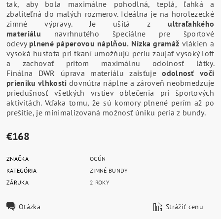
tak, aby bola maximálne pohodlná, teplá, ľahká a
zbaliteľná do malých rozmerov. Ideálna je na horolezecké
zimné výpravy. Je ušitá z
ultraľahkého
materiálu
navrhnutého špeciálne pre športové
odevy
plnené páperovou náplňou. Nízka gramáž
vlákien a
vysoká hustota pri tkaní umožňujú periu zaujať vysoký loft
a zachovať pritom maximálnu odolnosť látky.
Finálna
DWR
úprava materiálu zaisťuje
odolnosť voči
prieniku vlhkosti
dovnútra náplne a zároveň neobmedzuje
priedušnosť všetkých vrstiev oblečenia pri športových
aktivitách. Vďaka tomu, že sú komory plnené perím až po
prešitie, je minimalizovaná možnosť úniku peria z bundy.
€168
ZNAČKA
OCÚN
KATEGÓRIA
ZIMNÉ BUNDY
ZÁRUKA
2 ROKY
Otázka
Strážiť cenu