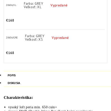
Farba: GREY
Vypredané
20606/XL
Veľkosť: XL
€168
Farba: GREY
Vypredané
20606/GRE
Veľkosť: XS
€168
POPIS
DISKUSIA
Charakteristika:
vysoký loft peria min. 650 cuin+