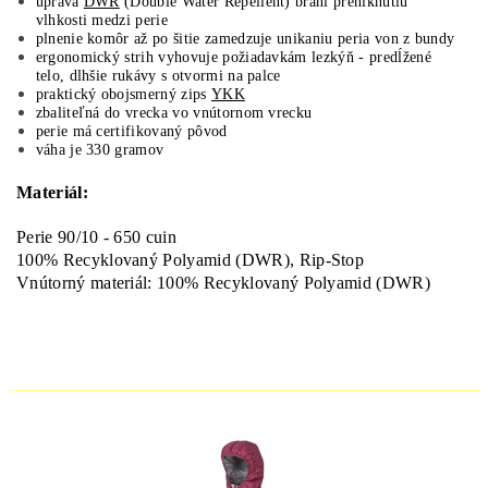
úprava
DWR
(Double Water Repellent) bráni preniknutiu
vlhkosti medzi perie
plnenie komôr až po šitie zamedzuje unikaniu peria von z bundy
ergonomický strih vyhovuje požiadavkám lezkýň - predĺžené
telo, dlhšie rukávy s otvormi na palce
praktický obojsmerný zips
YKK
zbaliteľná do vrecka vo vnútornom vrecku
perie má certifikovaný pôvod
váha je 330 gramov
Materiál:
Perie 90/10 - 650 cuin
100% Recyklovaný Polyamid (DWR), Rip-Stop
Vnútorný materiál: 100% Recyklovaný Polyamid (DWR)