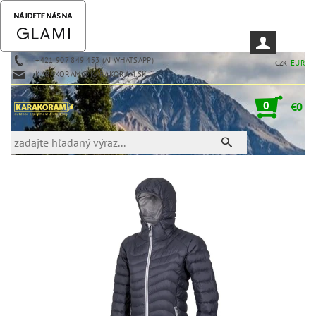
+421 907 849 453 (AJ WHATSAPP)
EUR
CZK
KARAKORAM@KARAKORAM.SK
0
€0