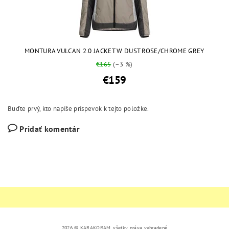
MONTURA VULCAN 2.0 JACKET W DUST ROSE/CHROME GREY
€165
(–3 %)
€159
Buďte prvý, kto napíše príspevok k tejto položke.
Pridať komentár
2026 © KARAKORAM, všetky práva vyhradené