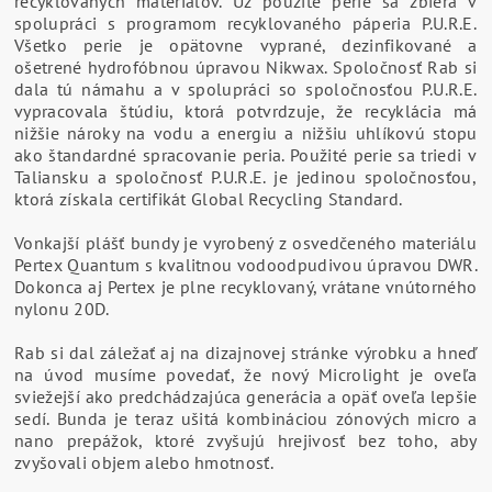
recyklovaných materiálov. Už použité perie sa zbiera v
spolupráci s programom recyklovaného páperia P.U.R.E.
Všetko perie je opätovne vyprané, dezinfikované a
ošetrené hydrofóbnou úpravou Nikwax. Spoločnosť Rab si
dala tú námahu a v spolupráci so spoločnosťou P.U.R.E.
vypracovala štúdiu, ktorá potvrdzuje, že recyklácia má
nižšie nároky na vodu a energiu a nižšiu uhlíkovú stopu
ako štandardné spracovanie peria. Použité perie sa triedi v
Taliansku a spoločnosť P.U.R.E. je jedinou spoločnosťou,
ktorá získala certifikát Global Recycling Standard.
Vonkajší plášť bundy je vyrobený z osvedčeného materiálu
Pertex Quantum s kvalitnou vodoodpudivou úpravou DWR.
Dokonca aj Pertex je plne recyklovaný, vrátane vnútorného
nylonu 20D.
Rab si dal záležať aj na dizajnovej stránke výrobku a hneď
na úvod musíme povedať, že nový Microlight je oveľa
sviežejší ako predchádzajúca generácia a opäť oveľa lepšie
sedí. Bunda je teraz ušitá kombináciou zónových micro a
nano prepážok, ktoré zvyšujú hrejivosť bez toho, aby
zvyšovali objem alebo hmotnosť.