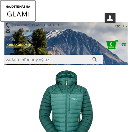
+421 907 849 453 (AJ WHATSAPP)
EUR
CZK
KARAKORAM@KARAKORAM.SK
0
€0