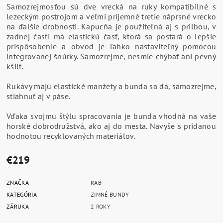
Samozrejmosťou sú dve vrecká na ruky kompatibilné s
lezeckým postrojom a veľmi príjemné tretie náprsné vrecko
na ďalšie drobnosti. Kapucňa je použiteľná aj s prilbou, v
zadnej časti má elastickú časť, ktorá sa postará o lepšie
prispôsobenie a obvod je ľahko nastaviteľný pomocou
integrovanej šnúrky. Samozrejme, nesmie chýbať ani pevný
kšilt.
Rukávy majú elastické manžety a bunda sa dá, samozrejme,
stiahnuť aj v páse.
Vďaka svojmu štýlu spracovania je bunda vhodná na vaše
horské dobrodružstvá, ako aj do mesta. Navyše s pridanou
hodnotou recyklovaných materiálov.
€219
ZNAČKA
RAB
KATEGÓRIA
ZIMNÉ BUNDY
ZÁRUKA
2 ROKY