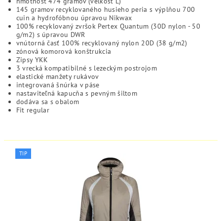
hmotnosť 474 gramov (veľkosť L)
145 gramov recyklovaného husieho peria s výplňou 700
cuin a hydrofóbnou úpravou Nikwax
100% recyklovaný zvršok Pertex Quantum (30D nylon - 50
g/m2) s úpravou DWR
vnútorná časť 100% recyklovaný nylon 20D (38 g/m2)
zónová komorová konštrukcia
Zipsy YKK
3 vrecká kompatibilné s lezeckým postrojom
elastické manžety rukávov
integrovaná šnúrka v páse
nastaviteľná kapucňa s pevným šiltom
dodáva sa s obalom
Fit regular
TIP