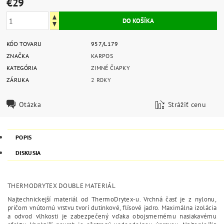
€29
KÓD TOVARU
957/L179
ZNAČKA
KARPOS
KATEGÓRIA
ZIMNÉ ČIAPKY
ZÁRUKA
2 ROKY
Otázka
Strážiť cenu
POPIS
DISKUSIA
THERMODRYTEX DOUBLE MATERIÁL
Najtechnickejší materiál od ThermoDrytex-u. Vrchná časť je z nylonu,
pričom vnútornú vrstvu tvorí dutinkové, flísové jadro. Maximálna izolácia
a odvod vlhkosti je zabezpečený vďaka obojsmernému nasiakavému