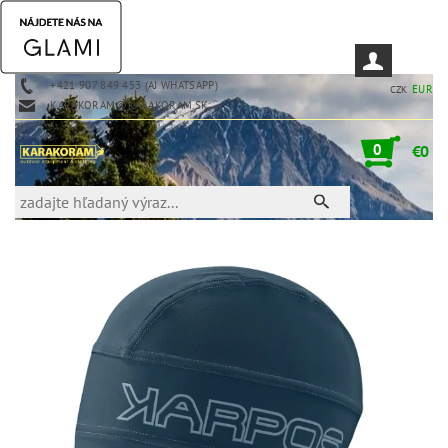
+421 907 849 453 (AJ WHATSAPP)
EUR
CZK
KARAKORAM@KARAKORAM.SK
0
€0