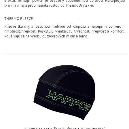
efektu. Vonkajší povrch je ošetrený vodeodolnou úpravou. Najteplejšia
tkanina s najlepšou nasiakavosťou od ThermoDrytex-u.
THERMO FLEECE
Flísové tkaniny s rozličnou hrúbkou od Karposu s najlepším pomerom
hmotnosť/hrejivosť. Poskytujú vynikajúcu trvácnosť, hrejivosť a komfort.
Používajú sa na výrobu outdoorových mikín a búnd.