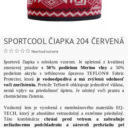
SPORTCOOL ČIAPKA 204 ČERVENÁ
Neohodnotené
športová čiapka s nórskym vzorom. Je upletená z kvalitnej
zmesovej priadze
s 50% podielom Merino vlny
a 50%
podielom akrylu s teflónovou úpravou TEFLON® Fabric
Protector, ktorá
je vodoodpudivá a má zvýšenú odolnosť
voči znečisteniu.
Pretože Teflon® obklopuje jednotlivé vlákna,
nemá vplyv na priedušnosť úpletu. Je odolný voči praniu a
chemickému čisteniu.
Vnútorný lem je vyrobená z membránového materiálu EQ-
TECH, ktorý je absolútne vetruodolný a extrémne priedušný.
Táto kombinácia
chráni pred vetrom a zabraňuje
nežiaducemu podchladeniu a zároveň prehriatiu pri