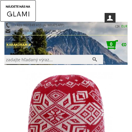
+421 907 849 453 (AJ WHATSAPP)
EUR
CZK
KARAKORAM@KARAKORAM.SK
0
€0