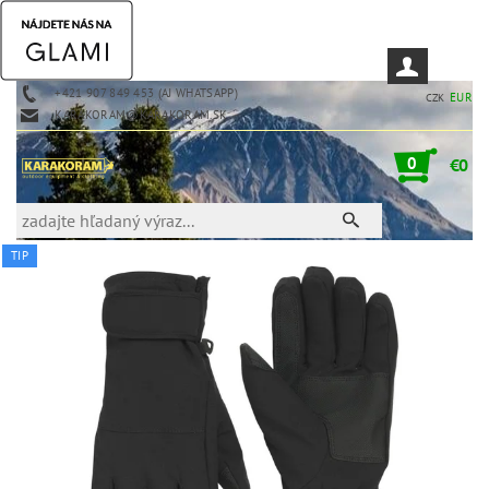
+421 907 849 453 (AJ WHATSAPP)
EUR
CZK
KARAKORAM@KARAKORAM.SK
0
€0
TIP