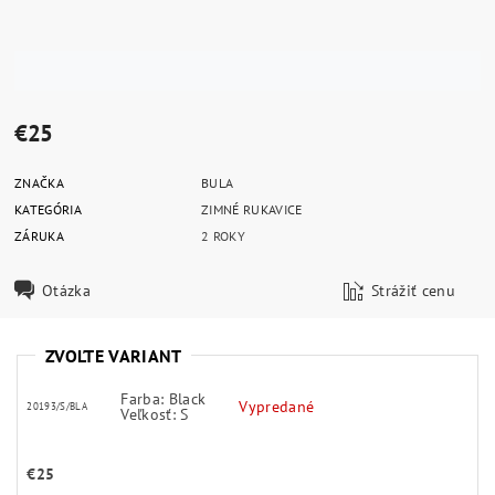
€25
ZNAČKA
BULA
KATEGÓRIA
ZIMNÉ RUKAVICE
ZÁRUKA
2 ROKY
Otázka
Strážiť cenu
ZVOĽTE VARIANT
Farba: Black
Vypredané
20193/S/BLA
Veľkosť: S
€25