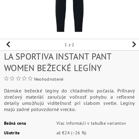
1
z 2
LA SPORTIVA INSTANT PANT
WOMEN BEŽECKÉ LEGÍNY
Neohodnotené
Dámske bežecké legíny do chladného počasia.
Priľnavý
strečový materiál zaručuje voľnosť pohybu a reflexné
detaily umožňujú viditeľnosť pri slabom svetle.
Legíny
majú zadné potuvzdorné vrecko.
Bežná cena
Viac informácií v tabuľke variantov
Ušetríte
až
€24
(–26 %)