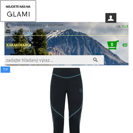
+421 907 849 453 (AJ WHATSAPP)
EUR
CZK
KARAKORAM@KARAKORAM.SK
0
€0
TIP