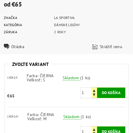
od €65
ZNAČKA
LA SPORTIVA
KATEGÓRIA
DÁMSKE LEGÍNY
ZÁRUKA
2 ROKY
Otázka
Strážiť cenu
ZVOĽTE VARIANT
Farba: ČIERNA
Skladom
(1 ks)
19092/S
Veľkosť: S
€65
Farba: ČIERNA
Skladom
(1 ks)
19092/M
Veľkosť: M