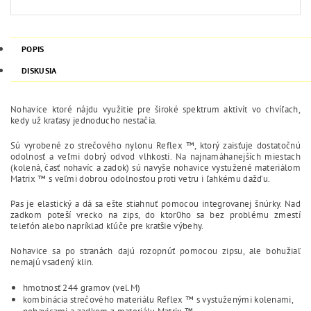
POPIS
DISKUSIA
Nohavice ktoré nájdu využitie pre široké spektrum aktivít vo chvíľach,
kedy už kraťasy jednoducho nestačia.
Sú vyrobené zo strečového nylonu Reflex ™, ktorý zaisťuje dostatočnú
odolnosť a veľmi dobrý odvod vlhkosti. Na najnamáhanejších miestach
(kolená, časť nohavíc a zadok) sú navyše nohavice vystužené materiálom
Matrix ™ s veľmi dobrou odolnosťou proti vetru i ľahkému dažďu.
Pas je elastický a dá sa ešte stiahnuť pomocou integrovanej šnúrky. Nad
zadkom poteší vrecko na zips, do ktor0ho sa bez problému zmestí
telefón alebo napríklad kľúče pre kratšie výbehy.
Nohavice sa po stranách dajú rozopnúť pomocou zipsu, ale bohužiaľ
nemajú vsadený klin.
hmotnosť 244 gramov (vel.M)
kombinácia strečového materiálu Reflex ™ s vystuženými kolenami,
nohavicami a zadkom z materiálu Matrix ™