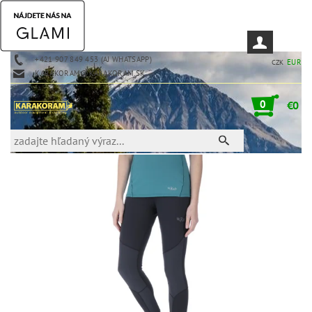
+421 907 849 453 (AJ WHATSAPP)
EUR
CZK
KARAKORAM@KARAKORAM.SK
0
€0