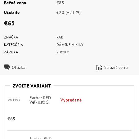
Bežná cena
€85
Ušetríte
€20
(–23 %)
€65
ZNAČKA
RAB
KATEGÓRIA
DÁMSKE MIKINY
ZÁRUKA
2 ROKY
Otázka
Strážiť cenu
ZVOĽTE VARIANT
Farba: RED
Vypredané
19744/S2
Veľkosť: S
€65
Farba: RED