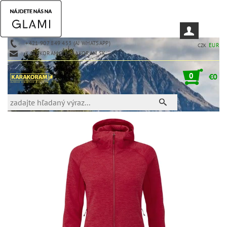
+421 907 849 453 (AJ WHATSAPP)
EUR
CZK
KARAKORAM@KARAKORAM.SK
0
€0