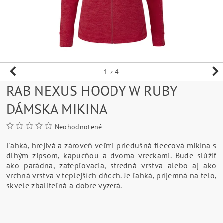
1
z 4
RAB NEXUS HOODY W RUBY
DÁMSKA MIKINA
Neohodnotené
Ľahká, hrejivá a zároveň veľmi priedušná fleecová mikina s
dlhým zipsom, kapucňou a dvoma vreckami. Bude slúžiť
ako parádna, zatepľovacia, stredná vrstva alebo aj ako
vrchná vrstva v teplejších dňoch. Je ľahká, príjemná na telo,
skvele zbaliteľná a dobre vyzerá.