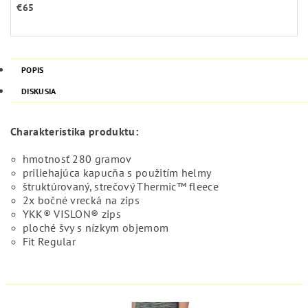
€65
POPIS
DISKUSIA
Charakteristika produktu:
hmotnosť 280 gramov
priliehajúca kapucňa s použitím helmy
štruktúrovaný, strečový Thermic™ fleece
2x bočné vrecká na zips
YKK® VISLON® zips
ploché švy s nízkym objemom
Fit Regular