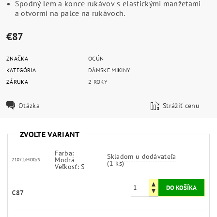
Spodný lem a konce rukávov s elastickými manžetami
a otvormi na palce na rukávoch.
€87
ZNAČKA
OCÚN
KATEGÓRIA
DÁMSKE MIKINY
ZÁRUKA
2 ROKY
Otázka
Strážiť cenu
ZVOĽTE VARIANT
Farba:
Skladom u dodávateľa
Modrá
21072/MOD/S
(1 ks)
Veľkosť: S
€87