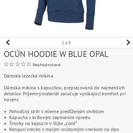
1
z 5
OCÚN HOODIE W BLUE OPAL
Neohodnotené
Dámska
lezecká mikina
Dámsk
a mikina s kapucňou, prepracovaná do najmenších
detailov. Príjemný materiál zaručuje vynikajúci komfort pri
nosení.
Pohodlný strih s mierne predĺženým chrbtom
Kapucňa s krížovým zapínaním vpredu
Šnúrky na kapucni v štýle „cord“
Kengurí vrecko s malým vnútorným vreckom na zips