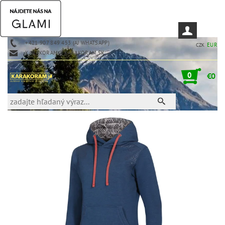
+421 907 849 453 (AJ WHATSAPP)
EUR
CZK
KARAKORAM@KARAKORAM.SK
0
€0