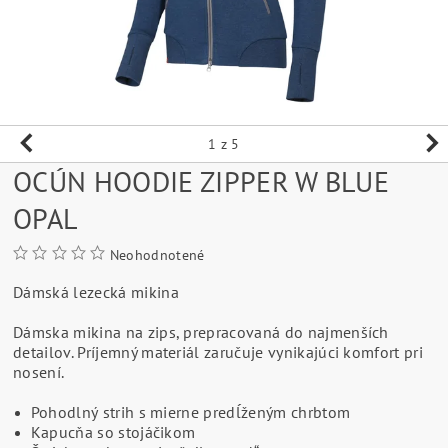
1
z 5
OCÚN HOODIE ZIPPER W BLUE
OPAL
Neohodnotené
Dámská lezecká mikina
Dámska mikina na zips, prepracovaná do najmenších
detailov. Príjemný materiál zaručuje vynikajúci komfort pri
nosení.
Pohodlný strih s mierne predĺženým chrbtom
Kapucňa so stojáčikom