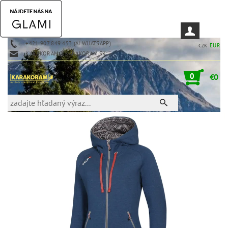
+421 907 849 453 (AJ WHATSAPP)
EUR
CZK
KARAKORAM@KARAKORAM.SK
0
€0