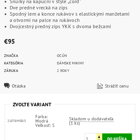
Šnúrky na kapucni v štýle „cord“
Dve predné vrecká na zips
Spodný lem a konce rukávov s elastickými manžetami
a otvormi na palce na rukávoch
Dvojcestný predný zips YKK s dvoma bežcami
€95
ZNAČKA
OCÚN
KATEGÓRIA
DÁMSKE MIKINY
ZÁRUKA
2 ROKY
Otázka
Strážiť cenu
ZVOĽTE VARIANT
Farba:
Skladom u dodávateľa
Modrá
21078/MOD/S
(1 ks)
Veľkosť: S